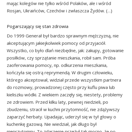
mając kolegów nie tylko wśród Polaków, ale i wśród
Rosjan, Ukraińców, Czechów i zwłaszcza Żydów. (…)
Pogarszający się stan zdrowia
Do 1999 Generał był bardzo sprawnym mężczyzną, nie
akceptującym jakiejkolwiek pomocy od przyjaciół.
Wszystko, co było dlań niezbędne, jak: zakupy, gotowanie
posiłków, czy sprzątanie mieszkania, robił sam. Próba
zaoferowania pomocy, np. odkurzenia mieszkania,
kończyła się ostrą reprymendą. W drugim człowieku,
którego akceptował, widział przede wszystkim partnera
do rozmowy, prowadzonej często przy kuflu piwa lub
kieliszku wódki. Z wiekiem zaczęły się, niestety, problemy
ze zdrowiem. Przed kilku laty, pewnej niedzieli, po
zbudzeniu, stracił w kuchni przytomność, nie zdążywszy
zaparzyć herbaty. Upadając, uderzył się w tył głowy o
kuchenkę gazową. Nie wiedział, jak długo był
nieprzytomny. To zdarzenie przeżył tak mocno, że po