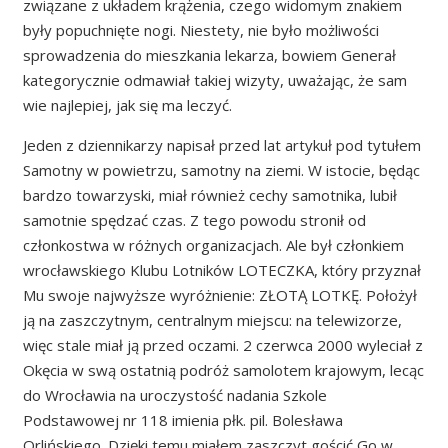
związane z układem krążenia, czego widomym znakiem
były popuchnięte nogi. Niestety, nie było możliwości
sprowadzenia do mieszkania lekarza, bowiem Generał
kategorycznie odmawiał takiej wizyty, uważając, że sam
wie najlepiej, jak się ma leczyć.
Jeden z dziennikarzy napisał przed lat artykuł pod tytułem
Samotny w powietrzu, samotny na ziemi. W istocie, będąc
bardzo towarzyski, miał również cechy samotnika, lubił
samotnie spędzać czas. Z tego powodu stronił od
członkostwa w różnych organizacjach. Ale był członkiem
wrocławskiego Klubu Lotników LOTECZKA, który przyznał
Mu swoje najwyższe wyróżnienie: ZŁOTĄ LOTKĘ. Położył
ją na zaszczytnym, centralnym miejscu: na telewizorze,
więc stale miał ją przed oczami. 2 czerwca 2000 wyleciał z
Okęcia w swą ostatnią podróż samolotem krajowym, lecąc
do Wrocławia na uroczystość nadania Szkole
Podstawowej nr 118 imienia płk. pil. Bolesława
Orlińskiego. Dzięki temu miałem zaszczyt gościć Go w