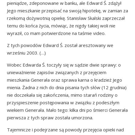
pieniądze, zdeponowane w banku, ale Edward Ś. zdążył
Jego mieszkanie przepisać na swoją hipotekę, w zamian za
rzekomą dożywotnią opiekę. Stanisław Skalski zaprzeczał
temu do końca życia, mówiąc, że nigdy takiej woli nie
wyraził, co mam potwierdzone na taśmie video.
Z tych powodów Edward Ś. został aresztowany we
wrześniu 2003. (…)
Wobec Edwarda Ś. toczyły się w sądzie dwie sprawy: o
unieważnienie zapisów związanych z przejęciem
mieszkania Generała oraz sprawa karna o kradzież Jego
mienia. Żadna z nich do dnia pisania tych słów (12 grudnia)
nie doczekała się zakończenia, mimo starań rodziny o
przyspieszenie postępowania w związku z podeszłym
wiekiem Generała. Mało tego: kilka dni po śmierci Generała
pierwsza z tych spraw została umorzona.
Tajemnicze i podejrzane są powody przejęcia opieki nad