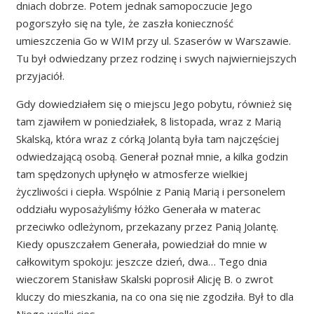
dniach dobrze. Potem jednak samopoczucie Jego
pogorszyło się na tyle, że zaszła konieczność
umieszczenia Go w WIM przy ul. Szaserów w Warszawie.
Tu był odwiedzany przez rodzinę i swych najwierniejszych
przyjaciół.
Gdy dowiedziałem się o miejscu Jego pobytu, również się
tam zjawiłem w poniedziałek, 8 listopada, wraz z Marią
Skalską, która wraz z córką Jolantą była tam najczęściej
odwiedzającą osobą. Generał poznał mnie, a kilka godzin
tam spędzonych upłynęło w atmosferze wielkiej
życzliwości i ciepła. Wspólnie z Panią Marią i personelem
oddziału wyposażyliśmy łóżko Generała w materac
przeciwko odleżynom, przekazany przez Panią Jolantę.
Kiedy opuszczałem Generała, powiedział do mnie w
całkowitym spokoju: jeszcze dzień, dwa… Tego dnia
wieczorem Stanisław Skalski poprosił Alicję B. o zwrot
kluczy do mieszkania, na co ona się nie zgodziła. Był to dla
Niego wielki cios.