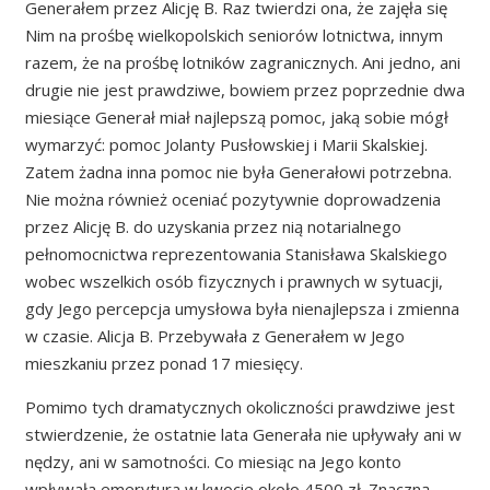
Generałem przez Alicję B. Raz twierdzi ona, że zajęła się
Nim na prośbę wielkopolskich seniorów lotnictwa, innym
razem, że na prośbę lotników zagranicznych. Ani jedno, ani
drugie nie jest prawdziwe, bowiem przez poprzednie dwa
miesiące Generał miał najlepszą pomoc, jaką sobie mógł
wymarzyć: pomoc Jolanty Pusłowskiej i Marii Skalskiej.
Zatem żadna inna pomoc nie była Generałowi potrzebna.
Nie można również oceniać pozytywnie doprowadzenia
przez Alicję B. do uzyskania przez nią notarialnego
pełnomocnictwa reprezentowania Stanisława Skalskiego
wobec wszelkich osób fizycznych i prawnych w sytuacji,
gdy Jego percepcja umysłowa była nienajlepsza i zmienna
w czasie. Alicja B. Przebywała z Generałem w Jego
mieszkaniu przez ponad 17 miesięcy.
Pomimo tych dramatycznych okoliczności prawdziwe jest
stwierdzenie, że ostatnie lata Generała nie upływały ani w
nędzy, ani w samotności. Co miesiąc na Jego konto
wpływała emerytura w kwocie około 4500 zł. Znaczną