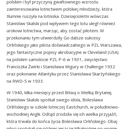
polskim i był przyczyną gwałtownego wzrostu
zainteresowania lotnictwem polskiej młodzieży, która
tłumnie ruszyła na lotniska. Dziesięcioletni wówczas
Stanisław Skalski pod wpływem tego lotu uległ również
urokowi lotnictwa, marząc, aby zostać pilotem. W
przekonaniu tym utwierdziły Go dalsze sukcesy
Orlińskiego jako pilota doświadczalnego w PZL Warszawa,
jego fantastyczne popisy akrobacyjne w Cleveland (USA)
na polskim samolocie PZL P-6 w 1931, zwycięstwo
Franciszka Żwirki i Stanisława Wigury w Challenge 1932
oraz pokonanie Atlantyku przez Stanisława Skarżyńskiego
na RWD-5 w 1933.
W 1940, kilka miesięcy przed Bitwą o Wielką Brytanię,
Stanisław Skalski spotkał swego idola, Bolesława
Orlińskiego w szkole lotniczej Eastchurch, w południowo-
wschodniej Anglii. Odtąd zrodziła się ich wielka przyjaźń,
która trwała do końca życia Bolesława Orlińskiego. Obaj
piloci spotykali się później jeszcze kilkakrotnie po wojnie,