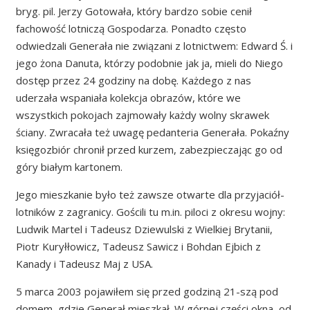
bryg. pil. Jerzy Gotowała, który bardzo sobie cenił
fachowość lotniczą Gospodarza. Ponadto często
odwiedzali Generała nie związani z lotnictwem: Edward Ś. i
jego żona Danuta, którzy podobnie jak ja, mieli do Niego
dostęp przez 24 godziny na dobę. Każdego z nas
uderzała wspaniała kolekcja obrazów, które we
wszystkich pokojach zajmowały każdy wolny skrawek
ściany. Zwracała też uwagę pedanteria Generała. Pokaźny
księgozbiór chronił przed kurzem, zabezpieczając go od
góry białym kartonem.
Jego mieszkanie było też zawsze otwarte dla przyjaciół-
lotników z zagranicy. Gościli tu m.in. piloci z okresu wojny:
Ludwik Martel i Tadeusz Dziewulski z Wielkiej Brytanii,
Piotr Kuryłłowicz, Tadeusz Sawicz i Bohdan Ejbich z
Kanady i Tadeusz Maj z USA.
5 marca 2003 pojawiłem się przed godziną 21-szą pod
domem, gdzie Generał mieszkał. W górnej części okna, od