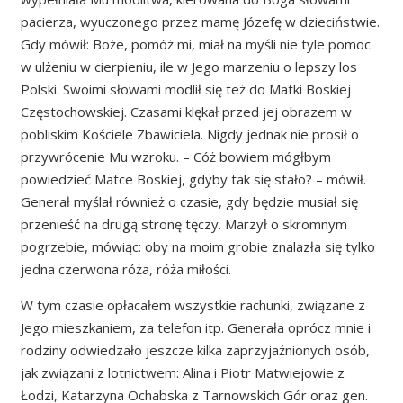
pacierza, wyuczonego przez mamę Józefę w dzieciństwie.
Gdy mówił: Boże, pomóż mi, miał na myśli nie tyle pomoc
w ulżeniu w cierpieniu, ile w Jego marzeniu o lepszy los
Polski. Swoimi słowami modlił się też do Matki Boskiej
Częstochowskiej. Czasami klękał przed jej obrazem w
pobliskim Kościele Zbawiciela. Nigdy jednak nie prosił o
przywrócenie Mu wzroku. – Cóż bowiem mógłbym
powiedzieć Matce Boskiej, gdyby tak się stało? – mówił.
Generał myślał również o czasie, gdy będzie musiał się
przenieść na drugą stronę tęczy. Marzył o skromnym
pogrzebie, mówiąc: oby na moim grobie znalazła się tylko
jedna czerwona róża, róża miłości.
W tym czasie opłacałem wszystkie rachunki, związane z
Jego mieszkaniem, za telefon itp. Generała oprócz mnie i
rodziny odwiedzało jeszcze kilka zaprzyjaźnionych osób,
jak związani z lotnictwem: Alina i Piotr Matwiejowie z
Łodzi, Katarzyna Ochabska z Tarnowskich Gór oraz gen.