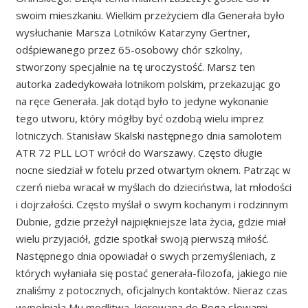
swoim mieszkaniu. Wielkim przeżyciem dla Generała było
wysłuchanie Marsza Lotników Katarzyny Gertner,
odśpiewanego przez 65-osobowy chór szkolny,
stworzony specjalnie na tę uroczystość. Marsz ten
autorka zadedykowała lotnikom polskim, przekazując go
na ręce Generała. Jak dotąd było to jedyne wykonanie
tego utworu, który mógłby być ozdobą wielu imprez
lotniczych. Stanisław Skalski następnego dnia samolotem
ATR 72 PLL LOT wrócił do Warszawy. Często długie
nocne siedział w fotelu przed otwartym oknem. Patrząc w
czerń nieba wracał w myślach do dzieciństwa, lat młodości
i dojrzałości. Często myślał o swym kochanym i rodzinnym
Dubnie, gdzie przeżył najpiękniejsze lata życia, gdzie miał
wielu przyjaciół, gdzie spotkał swoją pierwszą miłość.
Następnego dnia opowiadał o swych przemyśleniach, z
których wyłaniała się postać generała-filozofa, jakiego nie
znaliśmy z potocznych, oficjalnych kontaktów. Nieraz czas
wypełniała Mu modlitwa, kierowana do Boga słowami