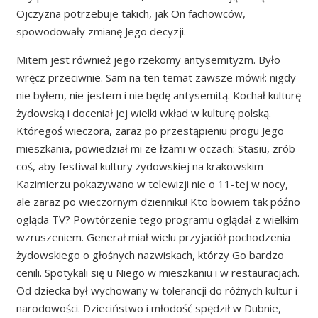
Ojczyzna potrzebuje takich, jak On fachowców,
spowodowały zmianę Jego decyzji.
Mitem jest również jego rzekomy antysemityzm. Było
wręcz przeciwnie. Sam na ten temat zawsze mówił: nigdy
nie byłem, nie jestem i nie będę antysemitą. Kochał kulturę
żydowską i doceniał jej wielki wkład w kulturę polską.
Któregoś wieczora, zaraz po przestąpieniu progu Jego
mieszkania, powiedział mi ze łzami w oczach: Stasiu, zrób
coś, aby festiwal kultury żydowskiej na krakowskim
Kazimierzu pokazywano w telewizji nie o 11-tej w nocy,
ale zaraz po wieczornym dzienniku! Kto bowiem tak późno
ogląda TV? Powtórzenie tego programu oglądał z wielkim
wzruszeniem. Generał miał wielu przyjaciół pochodzenia
żydowskiego o głośnych nazwiskach, którzy Go bardzo
cenili. Spotykali się u Niego w mieszkaniu i w restauracjach.
Od dziecka był wychowany w tolerancji do różnych kultur i
narodowości. Dzieciństwo i młodość spędził w Dubnie,