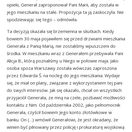
opieki, Generał zaproponował Pani Marii, aby została w
jego mieszkaniu na stałe. Propozycja ta ją zaskoczyła. Nie
spodziewając się tego – odmówiła.
Ta decyzją okazała się brzemienna w skutkach. Kiedy
bowiem 30 maja pojawiłem się przed drzwiami mieszkania
Generała z Panią Marią, nie zostaliśmy wpuszczeni do
środka. W mieszkaniu wraz z Generałem przebywała Pani
Alicja B., którą poznaliśmy u Niego w połowie maja. Jako
osoba spoza Warszawy została wówczas zaproszona
przez Edwarda Ś. na nocleg do jego mieszkania. Wydaje
się, że miał on plany, związane z wykorzystaniem tej pani
do swych interesów. Jak się okazało, chciał on wszystkich
przyjaciół Generała, ze mną na czele, pozbawić możliwości
kontaktu z Nim. Od października 2002, jako pełnomocnik
Generała, czyścił bowiem Jego konto złotówkowe w
banku. On (…) wmówił Generałowi, że jest okradany, że
winien być pilnowany przez policję i prokuraturę wojskową