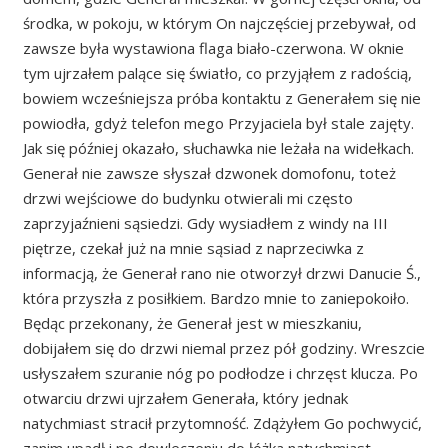
środka, w pokoju, w którym On najczęściej przebywał, od
zawsze była wystawiona flaga biało-czerwona. W oknie
tym ujrzałem palące się światło, co przyjąłem z radością,
bowiem wcześniejsza próba kontaktu z Generałem się nie
powiodła, gdyż telefon mego Przyjaciela był stale zajęty.
Jak się później okazało, słuchawka nie leżała na widełkach.
Generał nie zawsze słyszał dzwonek domofonu, toteż
drzwi wejściowe do budynku otwierali mi często
zaprzyjaźnieni sąsiedzi. Gdy wysiadłem z windy na III
piętrze, czekał już na mnie sąsiad z naprzeciwka z
informacją, że Generał rano nie otworzył drzwi Danucie Ś.,
która przyszła z posiłkiem. Bardzo mnie to zaniepokoiło.
Będąc przekonany, że Generał jest w mieszkaniu,
dobijałem się do drzwi niemal przez pół godziny. Wreszcie
usłyszałem szuranie nóg po podłodze i chrzęst klucza. Po
otwarciu drzwi ujrzałem Generała, który jednak
natychmiast stracił przytomność. Zdążyłem Go pochwycić,
zanim upadł i po dowleczeniu do łóżka natychmiast