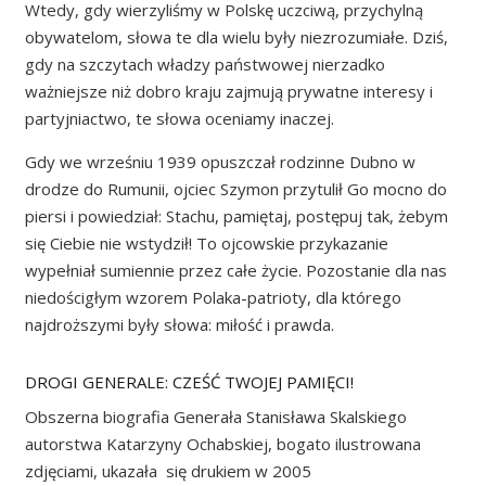
Wtedy, gdy wierzyliśmy w Polskę uczciwą, przychylną
obywatelom, słowa te dla wielu były niezrozumiałe. Dziś,
gdy na szczytach władzy państwowej nierzadko
ważniejsze niż dobro kraju zajmują prywatne interesy i
partyjniactwo, te słowa oceniamy inaczej.
Gdy we wrześniu 1939 opuszczał rodzinne Dubno w
drodze do Rumunii, ojciec Szymon przytulił Go mocno do
piersi i powiedział: Stachu, pamiętaj, postępuj tak, żebym
się Ciebie nie wstydził! To ojcowskie przykazanie
wypełniał sumiennie przez całe życie. Pozostanie dla nas
niedościgłym wzorem Polaka-patrioty, dla którego
najdroższymi były słowa: miłość i prawda.
DROGI GENERALE: CZEŚĆ TWOJEJ PAMIĘCI!
Obszerna biografia Generała Stanisława Skalskiego
autorstwa Katarzyny Ochabskiej, bogato ilustrowana
zdjęciami, ukazała się drukiem w 2005