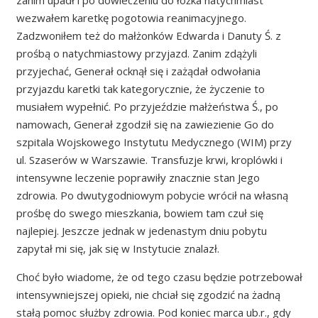
wezwałem karetkę pogotowia reanimacyjnego.
Zadzwoniłem też do małżonków Edwarda i Danuty Ś. z
prośbą o natychmiastowy przyjazd. Zanim zdążyli
przyjechać, Generał ocknął się i zażądał odwołania
przyjazdu karetki tak kategorycznie, że życzenie to
musiałem wypełnić. Po przyjeździe małżeństwa Ś., po
namowach, Generał zgodził się na zawiezienie Go do
szpitala Wojskowego Instytutu Medycznego (WIM) przy
ul. Szaserów w Warszawie. Transfuzje krwi, kroplówki i
intensywne leczenie poprawiły znacznie stan Jego
zdrowia. Po dwutygodniowym pobycie wrócił na własną
prośbę do swego mieszkania, bowiem tam czuł się
najlepiej. Jeszcze jednak w jedenastym dniu pobytu
zapytał mi się, jak się w Instytucie znalazł.
Choć było wiadome, że od tego czasu będzie potrzebował
intensywniejszej opieki, nie chciał się zgodzić na żadną
stałą pomoc służby zdrowia. Pod koniec marca ub.r., gdy