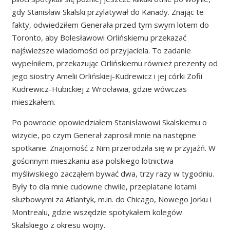
gdy Stanisław Skalski przylatywał do Kanady. Znając te
fakty, odwiedziłem Generała przed tym swym lotem do
Toronto, aby Bolesławowi Orlińskiemu przekazać
najświeższe wiadomości od przyjaciela. To zadanie
wypełniłem, przekazując Orlińskiemu również prezenty od
jego siostry Amelii Orlińskiej-Kudrewicz i jej córki Zofii
Kudrewicz-Hubickiej z Wrocławia, gdzie wówczas
mieszkałem.
Po powrocie opowiedziałem Stanisławowi Skalskiemu o
wizycie, po czym Generał zaprosił mnie na następne
spotkanie. Znajomość z Nim przerodziła się w przyjaźń. W
gościnnym mieszkaniu asa polskiego lotnictwa
myśliwskiego zacząłem bywać dwa, trzy razy w tygodniu.
Były to dla mnie cudowne chwile, przeplatane lotami
służbowymi za Atlantyk, m.in. do Chicago, Nowego Jorku i
Montrealu, gdzie wszędzie spotykałem kolegów
Skalskiego z okresu wojny.