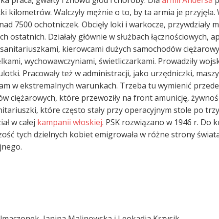
ka praca, gwałty i znowu głód i choroby. Dla
armii Andersa
p
ki kilometrów. Walczyły mężnie o to, by ta armia je przyjęł
ad 7500 ochotniczek. Obcięły loki i warkocze, przywdziały 
h ostatnich. Działały głównie w służbach łącznościowych, a
i sanitariuszkami, kierowcami dużych samochodów ciężarowych
ielkami, wychowawczyniami, świetliczarkami. Prowadziły wo
ulotki. Pracowały też w administracji, jako urzędniczki, masz
ły tam w ekstremalnych warunkach. Trzeba tu wymienić przede
ciężarowych, które przewoziły na front amunicję, żywność 
anitariuszki, które często stały przy operacyjnym stole po tr
iał w całej
kampanii włoskiej
. PSK rozwiązano w 1946 r. Do k
ść tych dzielnych kobiet emigrowała w różne strony świata. 
jnego.
lmaczonek, Janina Malinowska i Leokadia Krzysik