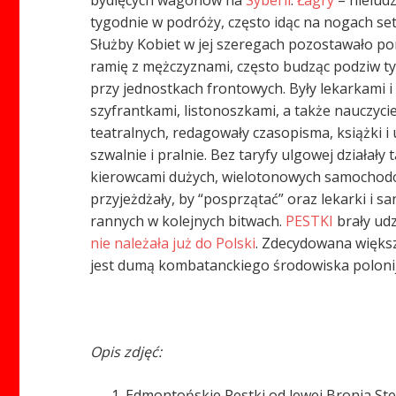
bydlęcych wagonów na
Syberii
.
Łagry
– nieludz
tygodnie w podróży, często idąc na nogach set
Służby Kobiet w jej szeregach pozostawało pon
ramię z mężczyznami, często budząc podziw tyc
przy jednostkach frontowych. Były lekarkami 
szyfrantkami, listonoszkami, a także nauczyc
teatralnych, redagowały czasopisma, książki i 
szwalnie i pralnie. Bez taryfy ulgowej działa
kierowcami dużych, wielotonowych samochodów 
przyjeżdżały, by “posprzątać” oraz lekarki i s
rannych w kolejnych bitwach.
PESTKI
brały udz
nie należała już do Polski
. Zdecydowana większo
jest dumą kombatanckiego środowiska poloni
Opis zdjęć:
Edmontońskie Pestki od lewej Bronia Ste