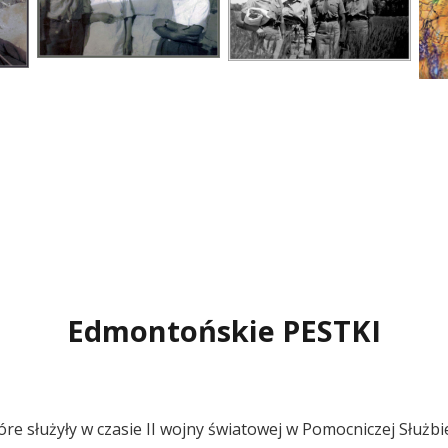
Edmontońskie PESTKI
óre służyły w czasie II wojny światowej w Pomocniczej Służb