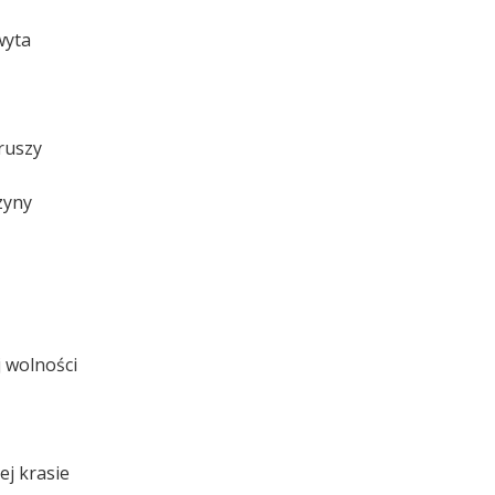
wyta
ruszy
zyny
 wolności
ej krasie