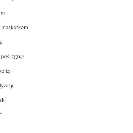
kom
ym maskotkom
ą
 poślizgnął
olizji
ywizji
ski
”