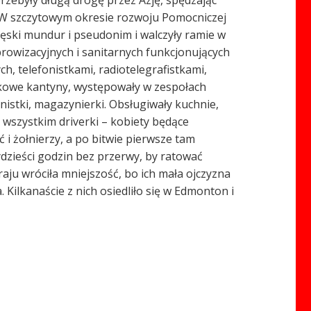
rzebyły długą drogę przez Azję, spędzając
a. W szczytowym okresie rozwoju Pomocniczej
męski mundur i pseudonim i walczyły ramie w
prowizacyjnych i sanitarnych funkcjonujących
, telefonistkami, radiotelegrafistkami,
jskowe kantyny, występowały w zespołach
ynistki, magazynierki. Obsługiwały kuchnie,
 wszystkim driverki – kobiety będące
i żołnierzy, a po bitwie pierwsze tam
zydzieści godzin bez przerwy, by ratować
raju wróciła mniejszość, bo ich mała ojczyzna
Kilkanaście z nich osiedliło się w Edmonton i