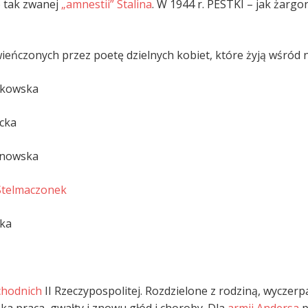
 tak zwanej
„amnestii” Stalina
. W 1944 r. PESTKI – jak żarg
eńczonych przez poetę dzielnych kobiet, które żyją wśród n
kowska
ka
owska
Stelmaczonek
ka
hodnich
II Rzeczypospolitej. Rozdzielone z rodziną, wyczer