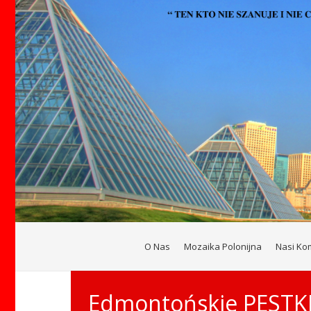
O Nas
Mozaika Polonijna
Nasi Ko
Edmontońskie PESTK