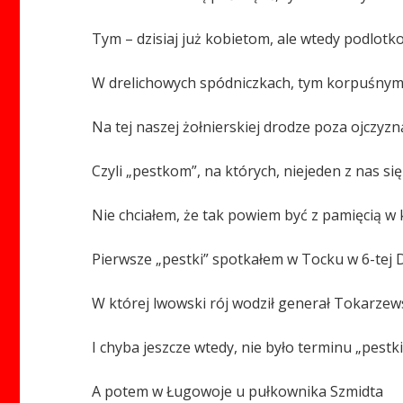
Tym – dzisiaj już kobietom, ale wtedy podlot
W drelichowych spódniczkach, tym korpuśn
Na tej naszej żołnierskiej drodze poza ojczyzn
Czyli „pestkom”, na których, niejeden z nas się
Nie chciałem, że tak powiem być z pamięcią w k
Pierwsze „pestki” spotkałem w Tocku w 6-tej D
W której lwowski rój wodził generał Tokarzew
I chyba jeszcze wtedy, nie było terminu „pestki
A potem w Ługowoje u pułkownika Szmidta