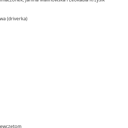
wa (driverka)
ziewczętom