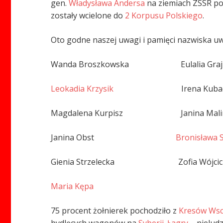
gen.
Władysława Andersa
na ziemiach ZSSR po
zostały wcielone do
2 Korpusu Polskiego
.
Oto godne naszej uwagi i pamięci nazwiska uwi
Wanda Broszkowska Eulalia Graj
Leokadia Krzysik
Irena Kubac
Magdalena Kurpisz Janina Malin
Janina Obst
Bronisława 
Gienia Strzelecka Zofia Wójcic
Maria Kępa
75 procent żołnierek pochodziło z
Kresów Wsc