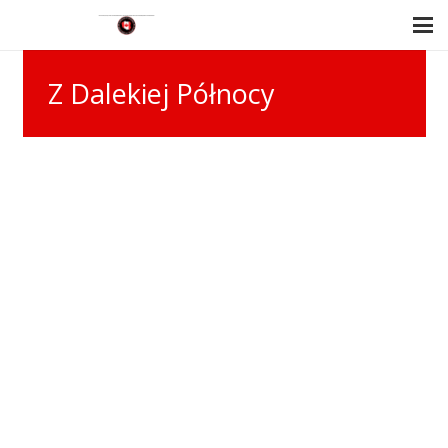
Z Dalekiej Północy
Z Dalekiej
Północy
Czy znacie MacKenzie, 500
mil w prostej linii na
północ od Edmontonu?
Sięga od Gór Skalistych aż
do Zatoki Hudsońskiej i po