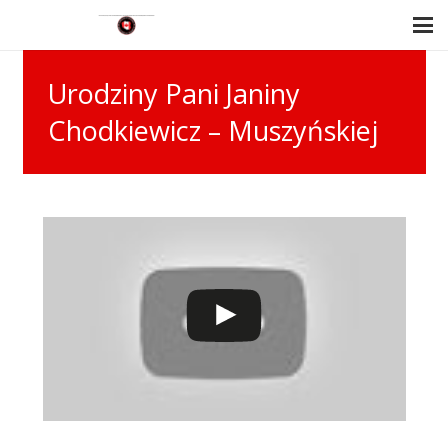
Urodziny Pani Janiny
Chodkiewicz – Muszyńskiej