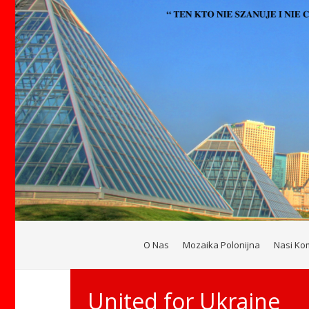
O Nas
Mozaika Polonijna
Nasi Ko
United for Ukraine