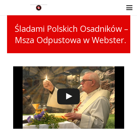
Śladami Polskich Osadników –
Msza Odpustowa w Webster.