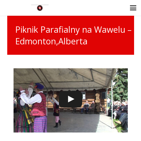
Piknik Parafialny na Wawelu –
Edmonton,Alberta