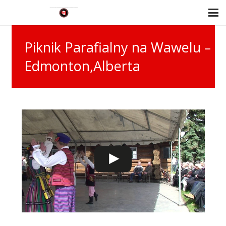
Piknik Parafialny na Wawelu –
Edmonton,Alberta