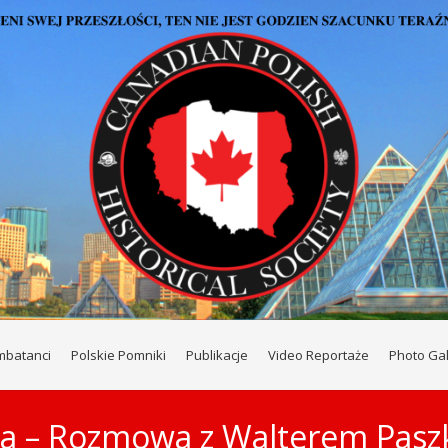
mbatanci
Polskie Pomniki
Publikacje
Video Reportaże
Photo Gal
ia – Rozmowa z Walterem Pas