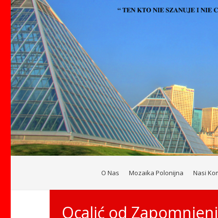
O Nas
Mozaika Polonijna
Nasi Ko
Ocalić od Zapomnien