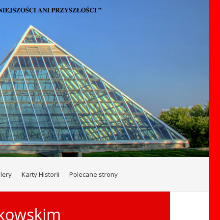
lery
Karty Historii
Polecane strony
zkowskim