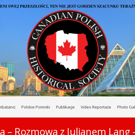
mbatanci
Polskie Pomniki
Publikacje
Video Reportaże
Photo Gal
a – Rozmowa z Julianem Lang –