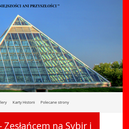
lery
Karty Historii
Polecane strony
 Zesłańcem na Sybir i