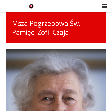
Msza Pogrzebowa Św.
Pamięci Zofii Czaja