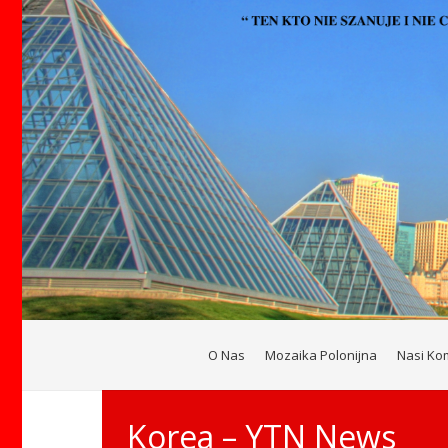
O Nas
Mozaika Polonijna
Nasi Ko
Korea – YTN News