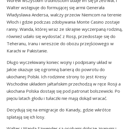
Wbrew wszystkim trudnościom udaje im się przetrwać i
Walter wstępuje do formującej się armii Generała
Władysława Andersa, walczy przeciw Niemcom na terenie
Włoch i gdzie podczas zdobywania Monte Casino zostaje
ranny. Wanda, której wraz ze skrajnie wyczerpaną rodziną,
również udało się wydostać z Rosji, przedostaje się do
Teheranu, Iranu i wreszcie do obozu przejściowego w
Karachi w Pakistanie.
Długo wyczekiwany koniec wojny i podpisany układ w
Jałcie okazuje się ogromną barierą do powrotu do
ukochanej Polski. Ich rodzinne strony to jest Kresy
Wschodnie układem jałtańskim przechodzą w ręce Rosji a
ukochana Polska dostaję się pod patronat bolszewicki. Po
pięciu latach głodu i tułaczki nie mają dokąd wracać.
Decydują się na emigracje do Kanady, gdzie wkrótce
splatają się ich losy.
Walter i Wanda Szwender są osobami dobrze znanymi i