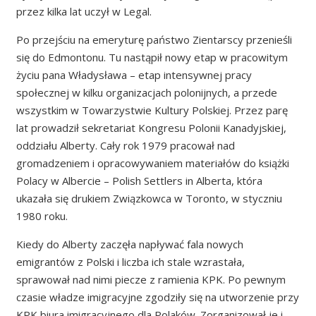
przez kilka lat uczył w Legal.
Po przejściu na emeryturę państwo Zientarscy przenieśli
się do Edmontonu. Tu nastąpił nowy etap w pracowitym
życiu pana Władysława – etap intensywnej pracy
społecznej w kilku organizacjach polonijnych, a przede
wszystkim w Towarzystwie Kultury Polskiej. Przez parę
lat prowadził sekretariat Kongresu Polonii Kanadyjskiej,
oddziału Alberty. Cały rok 1979 pracował nad
gromadzeniem i opracowywaniem materiałów do książki
Polacy w Albercie – Polish Settlers in Alberta, która
ukazała się drukiem Związkowca w Toronto, w styczniu
1980 roku.
Kiedy do Alberty zaczęła napływać fala nowych
emigrantów z Polski i liczba ich stale wzrastała,
sprawował nad nimi piecze z ramienia KPK. Po pewnym
czasie władze imigracyjne zgodziły się na utworzenie przy
KPK biura imigracyjnego dla Polaków. Zorganizował je i