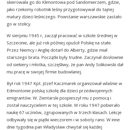
skierowała go do Klimontowa pod Sandomierzem, gdzie,
jako rzekomy robotnik leśny przygotowywał do tajnej
matury dzieci leśniczego. Powstanie warszawskie zastało
go w stolicy.
W sierpniu 1945 r, zaczął pracować w szkole średniej w
Szczecinie, ale już rok później opuścił Polskę na stałe.
Przez Niemcy i Anglię dotarł do Alberty, gdzie miał
starszego brata. Początki były trudne. Zaczynał dosłownie
od siekiery i młotka, szczęśliwy, że pan Andy Solikowski dał
mu pracę w swojej firmie budowlanej.
Był rok 1947 Kpt. Józef Kaczmarek organizował właśnie w
Edmontonie polską szkołę dla dzieci przedwojennych
emigrantów. W. Zientarski pospieszył mu z pomocą i
został nauczycielem w tej szkole. W roku 1947 pobierało
naukę 67 uczniów, zgrupowanych w trzech klasach. Lekcje
odbywały się w piątki wieczorem i w soboty rano. W inne
dnie tygodnia pan Władysław chwytał się każdej