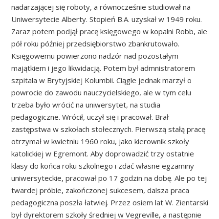
nadarzającej się roboty, a równocześnie studiował na
Uniwersytecie Alberty. Stopień B.A. uzyskał w 1949 roku.
Zaraz potem podjął pracę księgowego w kopalni Robb, ale
pół roku później przedsiębiorstwo zbankrutowało.
Księgowemu powierzono nadzór nad pozostałym
majątkiem i jego likwidacją. Potem był admnistratorem
szpitala w Brytyjskiej Kolumbii. Ciągle jednak marzył o
powrocie do zawodu nauczycielskiego, ale w tym celu
trzeba było wrócić na uniwersytet, na studia
pedagogiczne. Wrócił, uczył się i pracował. Brał
zastępstwa w szkołach stołecznych. Pierwszą stałą pracę
otrzymał w kwietniu 1960 roku, jako kierownik szkoły
katolickiej w Egremont. Aby doprowadzić trzy ostatnie
klasy do końca roku szkolnego i zdać własne egzaminy
uniwersyteckie, pracował po 17 godzin na dobę. Ale po tej
twardej próbie, zakończonej sukcesem, dalsza praca
pedagogiczna poszła łatwiej. Przez osiem lat W. Zientarski
był dyrektorem szkoły średniej w Vegreville, a następnie