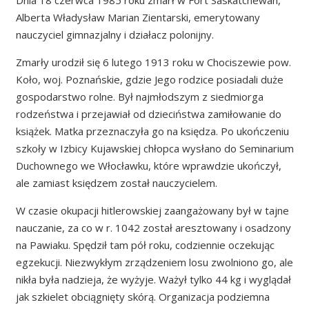
Dnia 18 czerwca 1985 roku zmarł w Fort Saskatchewan,
Alberta Władysław Marian Zientarski, emerytowany
nauczyciel gimnazjalny i działacz polonijny.
Zmarły urodził się 6 lutego 1913 roku w Chociszewie pow.
Koło, woj. Poznańskie, gdzie Jego rodzice posiadali duże
gospodarstwo rolne. Był najmłodszym z siedmiorga
rodzeństwa i przejawiał od dzieciństwa zamiłowanie do
książek. Matka przeznaczyła go na księdza. Po ukończeniu
szkoły w Izbicy Kujawskiej chłopca wysłano do Seminarium
Duchownego we Włocławku, które wprawdzie ukończył,
ale zamiast księdzem został nauczycielem.
W czasie okupacji hitlerowskiej zaangażowany był w tajne
nauczanie, za co w r. 1042 został aresztowany i osadzony
na Pawiaku. Spędził tam pół roku, codziennie oczekując
egzekucji. Niezwykłym zrządzeniem losu zwolniono go, ale
nikła była nadzieja, że wyżyje. Ważył tylko 44 kg i wyglądał
jak szkielet obciągnięty skórą. Organizacja podziemna