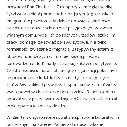
prowadził Pan Zientarski. Z niespożytą energią i wielką
życzliwością niósł pomoc potrzebującym. Jego troska o
emigrantów przekraczała dalece obowiązki służbowe.
Wielokrotnie dawał schronienie przyjezdnym w swoim
własnym domu, woził ich do różnych urzędów, szukał im
pracy, pomagał załatwiać sprawy życiowe, nie tylko
formalności związane z imigracją. Zasypywany listami z
obozów uchodźczych w Europie, każdą prośbę o
sprowadzenie do Kanady starał się załatwić pozytywnie.
Często osobiście upraszał zarządy organizacji polonijnych
o sprowadzenie ludzi, których znał tylko z błagalnych
listów. Wyszukiwał prywatnych sponsorów, sam również
występował w charakterze poręczyciela. Rzadko jednak
spotkał się z przejawami wdzięczności. Na szczęście miał
wiele oparcia w żonie Jadwidze.
W. Zientarski żywo interesował się sprawami kulturalnym i
politycznymi na świecie. Zamierzał napisać własne