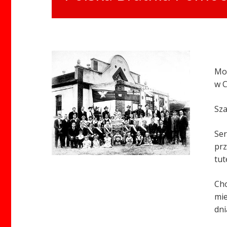
Mow
w 
Sza
Ser
prz
tut
Cho
mie
dni