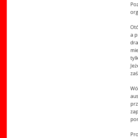
Poz
org
Otó
a p
dra
mie
tyl
Jeż
zaś
Wów
aus
prz
zap
pom
Pro