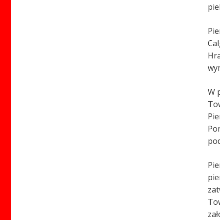
pie
Pie
Cal
Hra
wym
W p
Tow
Pie
Pom
pod
Pie
pie
zat
Tow
zał