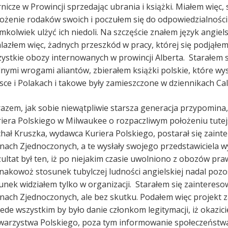
nicze w Prowincji sprzedając ubrania i książki. Miałem więc
ożenie rodaków swoich i poczułem się do odpowiedzialności 
mkolwiek ulżyć ich niedoli. Na szczęście znałem język angiel
lazłem więc, żadnych przeszkód w pracy, której się podjąłe
ystkie obozy internowanych w prowincji Alberta. Starałem s
nymi wrogami aliantów, zbierałem książki polskie, które w
sce i Polakach i takowe były zamieszczone w dziennikach Cal
azem, jak sobie niewątpliwie starsza generacja przypomin
iera Polskiego w Milwaukee o rozpaczliwym położeniu tute
hał Kruszka, wydawca Kuriera Polskiego, postarał się zaint
nach Zjednoczonych, a te wysłały swojego przedstawiciela 
ultat był ten, iż po niejakim czasie uwolniono z obozów pr
nakowoż stosunek tubylczej ludności angielskiej nadal pozo
unek widziałem tylko w organizacji. Starałem się zaintere
nach Zjednoczonych, ale bez skutku. Podałem więc projekt 
ede wszystkim by było danie członkom legitymacji, iż okazici
arzystwa Polskiego, poza tym informowanie społeczeństwa 