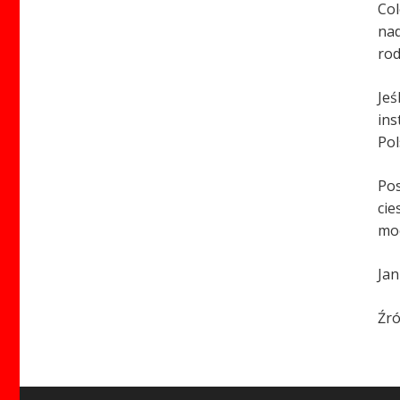
Col
nad
rod
Jeś
ins
Pol
Pos
cie
moc
Jan
Źró