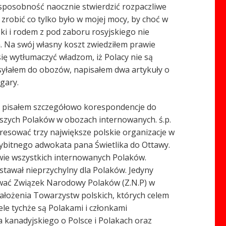
, sposobność naocznie stwierdzić rozpaczliwe
zrobić co tylko było w mojej mocy, by choć w
ski i rodem z pod zaboru rosyjskiego nie
m. Na swój własny koszt zwiedziłem prawie
ię wytłumaczyć władzom, iż Polacy nie są
ysyłałem do obozów, napisałem dwa artykuły o
gary.
a, pisałem szczegółowo korespondencje do
jszych Polaków w obozach internowanych. ś.p.
eresować trzy największe polskie organizacje w
wybitnego adwokata pana Świetlika do Ottawy.
awie wszystkich internowanych Polaków.
stawał nieprzychylny dla Polaków. Jedyny
sować Związek Narodowy Polaków (Z.N.P) w
założenia Towarzystw polskich, których celem
ele tychże są Polakami i członkami
kanadyjskiego o Polsce i Polakach oraz