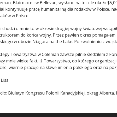
eman, Blairmore i w Bellevue, wysłano na te cele około $5,0
al kontynuuje pracę humanitarną dla rodaków w Polsce, na
aków w Polsce.
li chodzi o mnie to w okresie drugiej wojny światowej wstąpi
truktorem do końca wojny. Przez pewien okres pomagałem 
skiego w obozie Niagara na the Lake. Po zwolnieniu z wojska
tępy Towarzystwa w Coleman zawsze pilnie śledziłem z kores
szy mnie wielce fakt, iż Towarzystwo, do którego organizacji 
ne, wiernie pracuje na sławę imienia polskiego oraz na poż
 Liss
dło: Biuletyn Kongresu Polonii Kanadyjskiej, okręg Alberta,