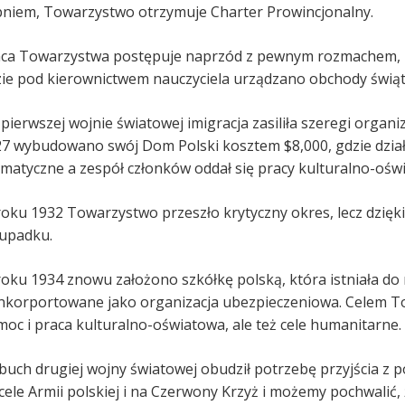
niem, Towarzystwo otrzymuje Charter Prowincjonalny.
ca Towarzystwa postępuje naprzód z pewnym rozmachem, zało
ie pod kierownictwem nauczyciela urządzano obchody świąt
pierwszej wojnie światowej imigracja zasiliła szeregi organiz
7 wybudowano swój Dom Polski kosztem $8,000, gdzie dział
matyczne a zespół członków oddał się pracy kulturalno-oświ
oku 1932 Towarzystwo przeszło krytyczny okres, lecz dzięk
upadku.
oku 1934 znowu założono szkółkę polską, która istniała d
nkorportowane jako organizacja ubezpieczeniowa. Celem To
oc i praca kulturalno-oświatowa, ale też cele humanitarne.
uch drugiej wojny światowej obudził potrzebę przyjścia z 
cele Armii polskiej i na Czerwony Krzyż i możemy pochwalić,