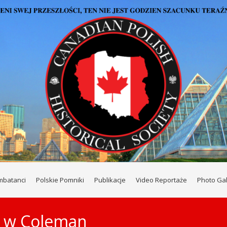
mbatanci
Polskie Pomniki
Publikacje
Video Reportaże
Photo Gal
c w Coleman