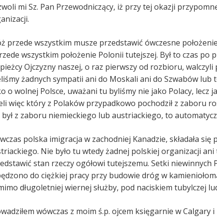
woli mi Sz. Pan Przewodniczący, iż przy tej okazji przypom
anizacji.
ż przede wszystkim musze przedstawić ówczesne położenie im
rzede wszystkim położenie Polonii tutejszej. Był to czas po
pieżcy Ojczyzny naszej, o raz pierwszy od rozbioru, walczyli
liśmy żadnych sympatii ani do Moskali ani do Szwabów lub t
ko o wolnej Polsce, uważani tu byliśmy nie jako Polacy, lecz j
eli więc który z Polaków przypadkowo pochodził z zaboru rosy
 był z zaboru niemieckiego lub austriackiego, to automatyc
czas polska imigracja w zachodniej Kanadzie, składała się
triackiego. Nie było tu wtedy żadnej polskiej organizacji ani
edstawić stan rzeczy ogółowi tutejszemu. Setki niewinnych
ędzono do ciężkiej pracy przy budowie dróg w kamieniołoma
imo długoletniej wiernej służby, pod naciskiem tubylczej lud
wadziłem wówczas z moim ś.p. ojcem księgarnie w Calgary i