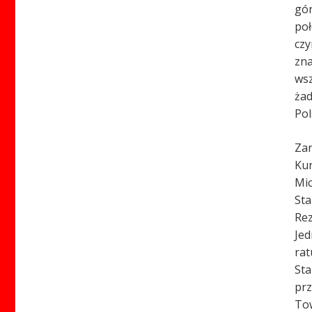
gór
poł
czy
zna
wsz
żad
Pol
Zar
Kur
Mic
Sta
Rez
Jed
rat
Sta
prz
Tow