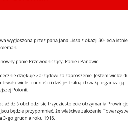
a wygłoszona przez pana Jana Lissa z okazji 30-lecia istn
Coleman.
nowny panie Przewodniczący, Panie i Panowie:
decznie dziękuję Zarządowi za zaproszenie. Jestem wielce d
etrwało wiele trudności i dziś jest silną i trwałą organizacj
ejszej Polonii.
ciaż dziś obchodzi się trzydziestolecie otrzymania Prowinc
jscu będzie przypomnieć, że właściwe założenie Towarzystwa
a 3-go grudnia roku 1916.