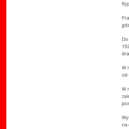
Ryp
Pra
gdz
Do 
192
dra
W r
od 
W r
zai
pom
Wyb
na 