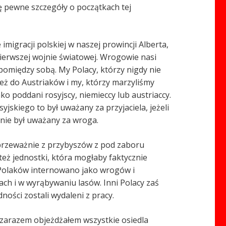
nę pewne szczegóły o początkach tej
igracji polskiej w naszej prowincji Alberta,
 pierwszej wojnie światowej. Wrogowie nasi
 pomiędzy sobą. My Polacy, którzy nigdy nie
eż do Austriaków i my, którzy marzyliśmy
ako poddani rosyjscy, niemieccy lub austriaccy.
jskiego to był uważany za przyjaciela, jeżeli
znie był uważany za wroga.
 przeważnie z przybyszów z pod zaboru
 też jednostki, która mogłaby faktycznie
 Polaków internowano jako wrogów i
ch i w wyrąbywaniu lasów. Inni Polacy zaś
ności zostali wydaleni z pracy.
 zarazem objeżdżałem wszystkie osiedla