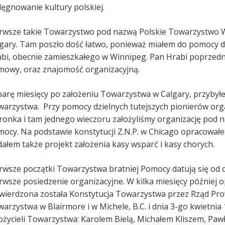
lęgnowanie kultury polskiej.
rwsze takie Towarzystwo pod nazwą Polskie Towarzystwo
gary. Tam poszło dość łatwo, ponieważ miałem do pomocy d
bi, obecnie zamieszkałego w Winnipeg. Pan Hrabi poprzedni
owy, oraz znajomość organizacyjną.
arę miesięcy po założeniu Towarzystwa w Calgary, przybył
arzystwa. Przy pomocy dzielnych tutejszych pionierów or
ronka i tam jednego wieczoru założyliśmy organizację pod
ocy. Na podstawie konstytucji Z.N.P. w Chicago opracował
ałem także projekt założenia kasy wsparć i kasy chorych.
rwsze początki Towarzystwa bratniej Pomocy datują się od 
rwsze posiedzenie organizacyjne. W kilka miesięcy później 
wierdzona została Konstytucja Towarzystwa przez Rząd Prow
arzystwa w Blairmore i w Michele, B.C. i dnia 3-go kwietni
ożycieli Towarzystwa: Karolem Bielą, Michałem Kliszem, Pa