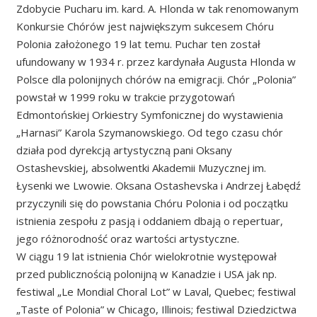
Zdobycie Pucharu im. kard. A. Hlonda w tak renomowanym
Konkursie Chórów jest największym sukcesem Chóru
Polonia założonego 19 lat temu. Puchar ten został
ufundowany w 1934 r. przez kardynała Augusta Hlonda w
Polsce dla polonijnych chórów na emigracji. Chór „Polonia”
powstał w 1999 roku w trakcie przygotowań
Edmontońskiej Orkiestry Symfonicznej do wystawienia
„Harnasi” Karola Szymanowskiego. Od tego czasu chór
działa pod dyrekcją artystyczną pani Oksany
Ostashevskiej, absolwentki Akademii Muzycznej im.
Łysenki we Lwowie. Oksana Ostashevska i Andrzej Łabędź
przyczynili się do powstania Chóru Polonia i od początku
istnienia zespołu z pasją i oddaniem dbają o repertuar,
jego różnorodność oraz wartości artystyczne.
W ciągu 19 lat istnienia Chór wielokrotnie występował
przed publicznością polonijną w Kanadzie i USA jak np.
festiwal „Le Mondial Choral Lot” w Laval, Quebec; festiwal
„Taste of Polonia” w Chicago, Illinois; festiwal Dziedzictwa