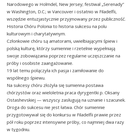
Narodowego w Holmdel, New Jersey; festiwal „Serenady”
w Washington, D.C.; w Vancouver i ostatnio w Filadelfii,
wszędzie entuzjastycznie przyjmowany przez publiczność.
Historia Chóru Polonia to historia sukcesu na polu
kulturowym i charytatywnym.
Członkowie chóru są amatorami, uwielbiającymi śpiew i
polską kulturę, którzy sumiennie i rzetelnie wypełniają
swoje zobowiązania poprzez regularne uczęszczanie na
próby i osobiste zaangażowanie.
19 lat temu połączyła ich pasja i zamiłowanie do
wspólnego śpiewu.
Na sukcesy chóru złożyła się sumienna postawa
chórzystów oraz wieloletnia praca dyrygentki p. Oksany
Ostashevskiej — wszyscy zasługują na uznanie i szacunek.
Droga do sukcesu nie jest łatwa. Chór sumiennie
przygotowywał się do konkursu w Filadelfii prawie przez
pół roku poprzez intensywne próby, co najmniej dwa razy
w tygodniu.