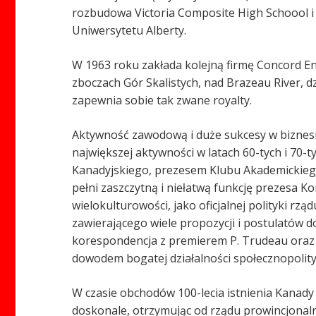
rozbudowa Victoria Composite High Schoool i 
Uniwersytetu Alberty.
W 1963 roku zakłada kolejną firmę Concord En
zboczach Gór Skalistych, nad Brazeau River, 
zapewnia sobie tak zwane royalty.
Aktywność zawodową i duże sukcesy w biznesie 
największej aktywności w latach 60-tych i 70-
Kanadyjskiego, prezesem Klubu Akademickiego
pełni zaszczytną i niełatwą funkcję prezesa Ko
wielokulturowości, jako oficjalnej polityki 
zawierającego wiele propozycji i postulatów d
korespondencja z premierem P. Trudeau oraz i
dowodem bogatej działalności społecznopolity
W czasie obchodów 100-lecia istnienia Kanady
doskonale, otrzymując od rządu prowincjonaln