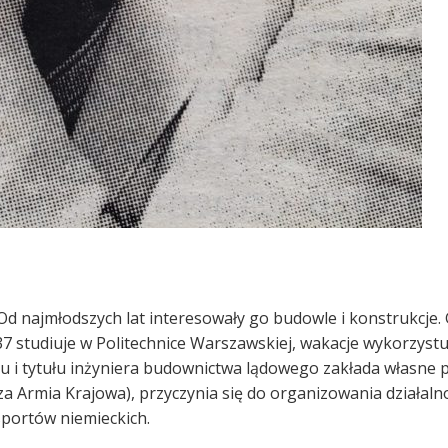
Od najmłodszych lat interesowały go budowle i konstrukcje. G
-37 studiuje w Politechnice Warszawskiej, wakacje wykorzyst
 i tytułu inżyniera budownictwa lądowego zakłada własne p
a Armia Krajowa), przyczynia się do organizowania działalno
sportów niemieckich.