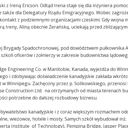
i z Ireną Ericson. Odtąd Irena staje się dla inżyniera pomo
cuje także dla Delegatury Rządu Emigracyjnego. Wobec zagr
 kontakt z podziemnymi organizacjami czeskimi. Gdy wojna 
ą Ireny, Aliną obecnie Żerańską, uciekają przed zbliżającymi
kiej Brygady Spadochronowej, pod dowództwem pułkownika 
zkoli oficerów i żołnierzy w zakresie budownictwa lądowego
ge Engineering Co. w Manitobie, Kanada, wyjeżdża do Winnip
skiego i zdobywając doświadczenie kanadyjskie zakłada wkrót
w Winnipegu. Zachęcony przez p. Solikowskiego, przenosi s
rse Construction Ltd. na otrzymanych od miasta terenach b
ości potrzebne do dalszej rozbudowy biznesu.
bywatelstwo kanadyjskie i z coraz większym rozmachem oddaj
ne, wieżowce, hotele i mosty. Samych szkół wybudował inż.
berta Institute of Technology), Pempina Bridge, Jasper Pl