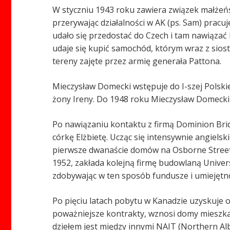
W styczniu 1943 roku zawiera związek małżeńsk
przerywając działalności w AK (ps. Sam) pra
udało się przedostać do Czech i tam nawiązać
udaje się kupić samochód, którym wraz z siostr
tereny zajęte przez armię generała Pattona.
Mieczysław Domecki wstępuje do I-szej Pols
żony Ireny. Do 1948 roku Mieczysław Domecki s
Po nawiązaniu kontaktu z firmą Dominion Brid
córkę Elżbietę. Ucząc się intensywnie angiel
pierwsze dwanaście domów na Osborne Street 
1952, zakłada kolejną firmę budowlaną Unive
zdobywając w ten sposób fundusze i umiejętn
Po pięciu latach pobytu w Kanadzie uzyskuje o
poważniejsze kontrakty, wznosi domy mieszkal
dziełem jest między innymi NAIT (Northern Al