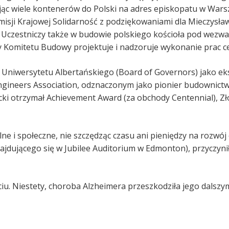
łając wiele kontenerów do Polski na adres episkopatu w Warsz
sji Krajowej Solidarność z podziękowaniami dla Mieczysław
cji. Uczestniczy także w budowie polskiego kościoła pod wez
 Komitetu Budowy projektuje i nadzoruje wykonanie prac 
j Uniwersytetu Albertańskiego (Board of Governors) jako eks
gineers Association, odznaczonym jako pionier budownictw
cki otrzymał Achievement Award (za obchody Centennial), Zł
lne i społeczne, nie szczędząc czasu ani pieniędzy na rozwój 
jdującego się w Jubilee Auditorium w Edmonton), przyczyni
ciu. Niestety, choroba Alzheimera przeszkodziła jego dals