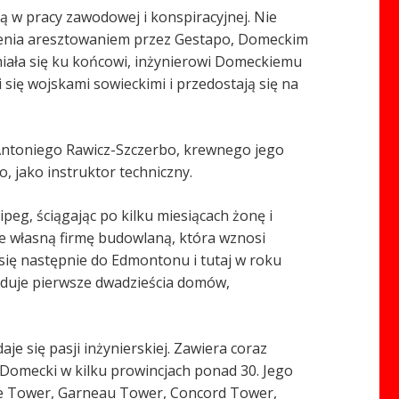
cą w pracy zawodowej i konspiracyjnej. Nie
ożenia aresztowaniem przez Gestapo, Domeckim
miała się ku końcowi, inżynierowi Domeckiemu
 się wojskami sowieckimi i przedostają się na
Antoniego Rawicz-Szczerbo, krewnego jego
, jako instruktor techniczny.
eg, ściągając po kilku miesiącach żonę i
ce własną firmę budowlaną, która wznosi
ię następnie do Edmontonu i tutaj w roku
uduje pierwsze dwadzieścia domów,
e się pasji inżynierskiej. Zawiera coraz
 Domecki w kilku prowincjach ponad 30. Jego
ace Tower, Garneau Tower, Concord Tower,