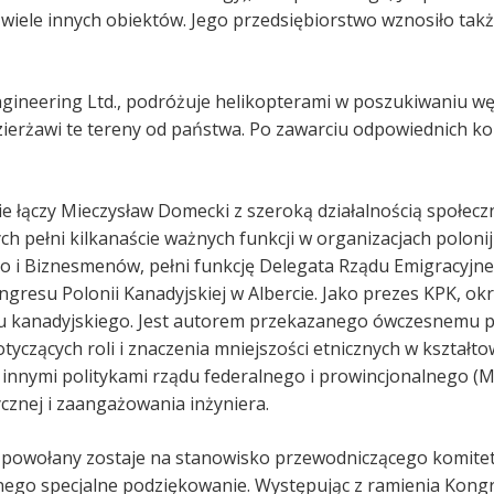
wiele innych obiektów. Jego przedsiębiorstwo wznosiło tak
gineering Ltd., podróżuje helikopterami w poszukiwaniu wę
dzierżawi te tereny od państwa. Po zawarciu odpowiednich ko
łączy Mieczysław Domecki z szeroką działalnością społeczną
tych pełni kilkanaście ważnych funkcji w organizacjach polo
 i Biznesmenów, pełni funkcję Delegata Rządu Emigracyjneg
ngresu Polonii Kanadyjskiej w Albercie. Jako prezes KPK, okr
rządu kanadyjskiego. Jest autorem przekazanego ówczesnemu
otyczących roli i znaczenia mniejszości etnicznych w kształ
nnymi politykami rządu federalnego i prowincjonalnego (Man
cznej i zaangażowania inżyniera.
 powołany zostaje na stanowisko przewodniczącego komitetu 
ego specjalne podziękowanie. Występując z ramienia Kongre