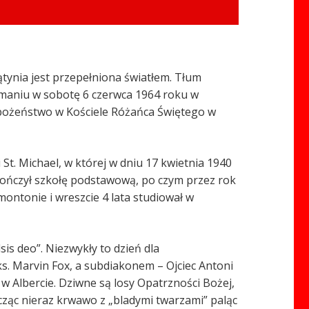
tynia jest przepełniona światłem. Tłum
zymaniu w sobotę 6 czerwca 1964 roku w
abożeństwo w Kościele Różańca Świętego w
St. Michael, w której w dniu 17 kwietnia 1940
 ukończył szkołę podstawową, po czym przez rok
montonie i wreszcie 4 lata studiował w
sis deo”. Niezwykły to dzień dla
s. Marvin Fox, a subdiakonem – Ojciec Antoni
a w Albercie. Dziwne są losy Opatrzności Bożej,
ząc nieraz krwawo z „bladymi twarzami” paląc