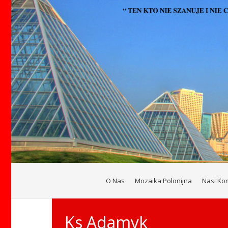
O Nas
Mozaika Polonijna
Nasi Ko
Ks Adamyk