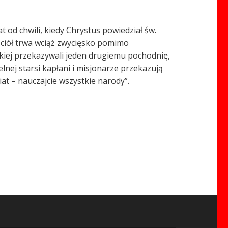
t od chwili, kiedy Chrystus powiedział św.
ościół trwa wciąż zwycięsko pomimo
ijskiej przekazywali jeden drugiemu pochodnię,
elnej starsi kapłani i misjonarze przekazują
at – nauczajcie wszystkie narody”.