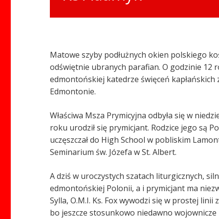
Matowe szyby podłużnych okien polskiego koś
odświętnie ubranych parafian. O godzinie 12 r
edmontońskiej katedrze święceń kapłańskich z
Edmontonie.
Właściwa Msza Prymicyjna odbyła się w niedzie
roku urodził się prymicjant. Rodzice jego są P
uczęszczał do High School w pobliskim Lamont.
Seminarium św. Józefa w St. Albert.
A dziś w uroczystych szatach liturgicznych, si
edmontońskiej Polonii, a i prymicjant ma nie
Sylla, O.M.I. Ks. Fox wywodzi się w prostej li
bo jeszcze stosunkowo niedawno wojownicze p