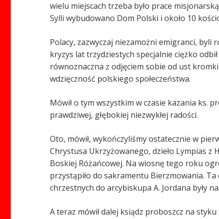
wielu miejscach trzeba było prace misjonarską 
Sylli wybudowano Dom Polski i około 10 kościo
Polacy, zazwyczaj niezamożni emigranci, byli r
kryzys lat trzydziestych specjalnie ciężko od
równoznaczna z odjęciem sobie od ust kromki c
wdzięczność polskiego społeczeństwa.
Mówił o tym wszystkim w czasie kazania ks. p
prawdziwej, głębokiej niezwykłej radości.
Oto, mówił, wykończyliśmy ostatecznie w pierw
Chrystusa Ukrzyżowanego, dzieło Lympias z Hi
Boskiej Różańcowej. Na wiosnę tego roku ogro
przystąpiło do sakramentu Bierzmowania. Ta d
chrzestnych do arcybiskupa A. Jordana były n
A teraz mówił dalej ksiądz proboszcz na styku 