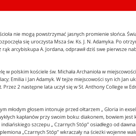
cioła nie mogą powstrzymać jasnych promienie słońca. Świą
ozpoczęła się uroczysta Msza św. Ks. J. N. Adamyka. Po otr
 rąk arcybiskupa A. Jordana, odprawił dziś swe pierwsze n
lę w polskim kościele św. Michała Archanioła w miejscowości 
olacy; Emilia i Jan Adamyk. W tejże miejscowości syn ich Jan
 Przez 2 następne lata uczył się w St. Anthony College w Ed
lnym młodym głosem intonuje przed ołtarzem „ Gloria in exsel
zwykłych kapłanów przy swoim boku: diakonem, bowiem jest k
nii z indiańskiego szczepu „ Czarnych Stóp” osiadłego od dawn
lemiona „Czarnych Stóp” wkraczały na ścieżki wojenne walc