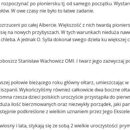
rozpoczynać po pioniersku tj. od samego początku. Wystarczy
łów. W owe czasy nie było to łatwe zadanie.
ozrzuceni po całej Albercie. Większość z nich twardą pioniers
bił się na nowych przybyszach. W tych warunkach nieduża naw
hleba. A jednak O. Sylla dokonał swego dzieła ku większej c
roboszcz Stanisław Wachowicz OMI. I twarz jego zazwyczaj p
szej połowie bieżącego roku główny ołtarz, umieszczając w 
szpanii. Wykończyliśmy również całkowicie dwa boczne ołtar
mna rzesza dzieci polskich uroczyście przystąpiła do pierw
uża ilość bierzmowanych oraz niezwykły porządek, jaki pan
astępnie podkreślone z wielkim uznaniem przez Jego Ekscele
wiosny i lata, stykają się ze sobą 2 wielkie uroczystości: p