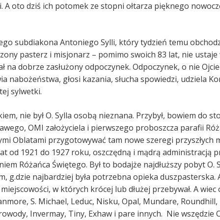
. A oto dziś ich potomek ze stopni ołtarza pięknego nowocze
szego subdiakona Antoniego Sylli, który tydzień temu obchodz
zony pasterz i misjonarz – pomimo swoich 83 lat, nie ustaje
ł na dobrze zasłużony odpoczynek. Odpoczynek, o nie Ojciec S
ia nabożeństwa, głosi kazania, słucha spowiedzi, udziela K
ej sylwetki.
iem, nie był O. Sylla osobą nieznana. Przybył, bowiem do st
awego, OMI założyciela i pierwszego proboszcza parafii Róż
ymi Oblatami przygotowywać tam nowe szeregi przyszłych mis
t od 1921 do 1927 roku, oszczędną i mądrą administracją pr
em Różańca Świętego. Był to bodajże najdłuższy pobyt O. S
, g.dzie najbardziej była potrzebna opieka duszpasterska. A
azw miejscowości, w których krócej lub dłużej przebywał. A w
anmore, S. Michael, Leduc, Nisku, Opal, Mundare, Roundhill,
wody, Invermay, Tiny, Exhaw i pare innych. Nie wszędzie O.