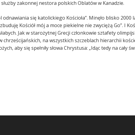
 służby zakonnej nestora polskich Oblatów w Kanadzie.
 odnawiania się katolickiego Kościoła”. Minęło blisko 2000 la
e zbuduję Kościół mój a moce piekielne nie zwyciężą Go”. I K
 słabych. Jak w starożytnej Grecji członkowie sztafety olimp
w chrześcijańskich, na wszystkich szczeblach hierarchii kości
ch, aby się spełniły słowa Chrystusa: „Idąc tedy na cały świ