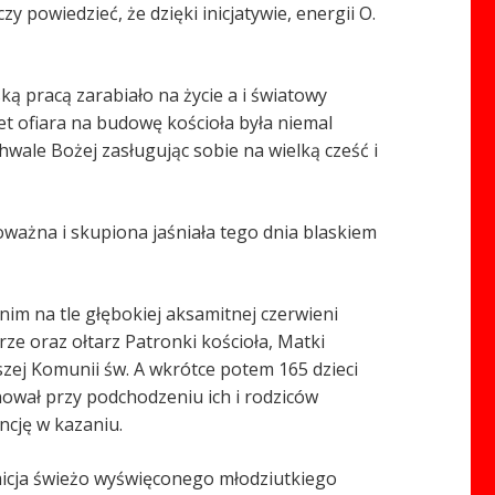
 powiedzieć, że dzięki inicjatywie, energii O.
ką pracą zarabiało na życie a i światowy
et ofiara na budowę kościoła była niemal
hwale Bożej zasługując sobie na wielką cześć i
oważna i skupiona jaśniała tego dnia blaskiem
nim na tle głębokiej aksamitnej czerwieni
ze oraz ołtarz Patronki kościoła, Matki
szej Komunii św. A wkrótce potem 165 dzieci
ował przy podchodzeniu ich i rodziców
ncję w kazaniu.
rymicja świeżo wyświęconego młodziutkiego