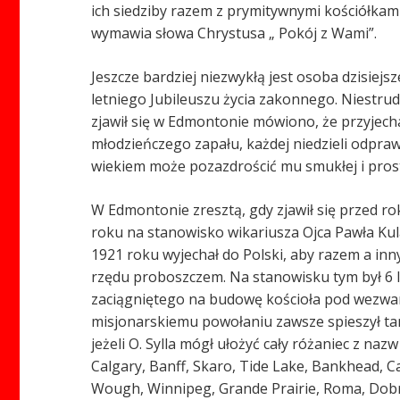
ich siedziby razem z prymitywnymi kościółkami
wymawia słowa Chrystusa „ Pokój z Wami”.
Jeszcze bardziej niezwykłą jest osoba dzisiej
letniego Jubileuszu życia zakonnego. Niestrud
zjawił się w Edmontonie mówiono, że przyjecha
młodzieńczego zapału, każdej niedzieli odpraw
wiekiem może pozazdrościć mu smukłej i prost
W Edmontonie zresztą, gdy zjawił się przed rok
roku na stanowisko wikariusza Ojca Pawła Kul
1921 roku wyjechał do Polski, aby razem a inn
rzędu proboszczem. Na stanowisku tym był 6 la
zaciągniętego na budowę kościoła pod wezwani
misjonarskiemu powołaniu zawsze spieszył tam
jeżeli O. Sylla mógł ułożyć cały różaniec z n
Calgary, Banff, Skaro, Tide Lake, Bankhead, C
Wough, Winnipeg, Grande Prairie, Roma, Dobro