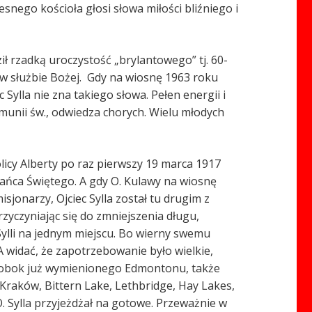
snego kościoła głosi słowa miłości bliźniego i
ił rzadką uroczystość „brylantowego” tj. 60-
 w służbie Bożej. Gdy na wiosnę 1963 roku
ylla nie zna takiego słowa. Pełen energii i
omunii św., odwiedza chorych. Wielu młodych
olicy Alberty po raz pierwszy 19 marca 1917
ańca Świętego. A gdy O. Kulawy na wiosnę
jonarzy, Ojciec Sylla został tu drugim z
zyczyniając się do zmniejszenia długu,
ylli na jednym miejscu. Bo wierny swemu
 widać, że zapotrzebowanie było wielkie,
iec obok już wymienionego Edmontonu, także
 Kraków, Bittern Lake, Lethbridge, Hay Lakes,
 Sylla przyjeżdżał na gotowe. Przeważnie w