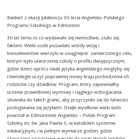
​Bankiet z okazji Jubileuszu 30-lecia Angielsko-Polskiego
Programu Szkolnego w Edmonton
30 lat temu to co wydawało się niemożliwe, stało się
faktem. Wiele osób posiadało wtedy wizję i
konsekwentnie wierzyło w osiągnięcie zamierzonego celu,
którym było utworzenia szkoły o profilu dwujęzycznym,
gdzie dzieci oprócz nauki języka angielskiego mogłyby się
równolegle uczyć poprawnej mowy kraju pochodzenia ich
rodziców czy dziadków. Program, który zapewniałby
uczenie prawidłowej wymowy i ciągłego wzbogacania
słownika do takich granic, aby przyczyniło się do łatwości
posługiwania się językiem. Dzięki wysiłkowi wielu ludzi
powstał w Edmontonie Angielsko – Polski Program
Szkolny im. św. Jana Pawła II, w katolickim systemie
edukacyjnym, i w pełnym wymiarze godzin, gdzie
stworzono pozytywne warunki do nauki dwóch języków –