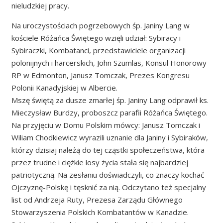
nieludzkiej pracy.
Na uroczystościach pogrzebowych śp. Janiny Lang w
kościele Różańca Świętego wzięli udział: Sybiracy i
Sybiraczki, Kombatanci, przedstawiciele organizacji
polonijnych i harcerskich, John Szumlas, Konsul Honorowy
RP w Edmonton, Janusz Tomczak, Prezes Kongresu
Polonii Kanadyjskiej w Albercie.
Mszę świętą za dusze zmarłej śp. Janiny Lang odprawił ks.
Mieczysław Burdzy, proboszcz parafii Różańca Świętego.
Na przyjęciu w Domu Polskim mówcy: Janusz Tomczak i
Wiliam Chodkiewicz wyrazili uznanie dla Janiny i Sybiraków,
którzy dzisiaj należą do tej cząstki społeczeństwa, która
przez trudne i ciężkie losy życia stała się najbardziej
patriotyczną. Na zesłaniu doświadczyli, co znaczy kochać
Ojczyznę-Polskę i tęsknić za nią. Odczytano też specjalny
list od Andrzeja Ruty, Prezesa Zarządu Głównego
Stowarzyszenia Polskich Kombatantów w Kanadzie.