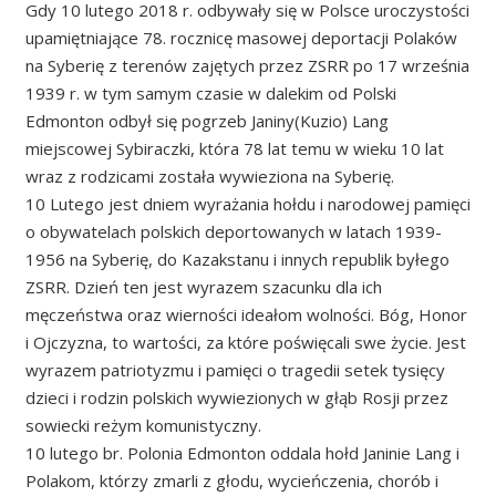
Gdy 10 lutego 2018 r. odbywały się w Polsce uroczystości
upamiętniające 78. rocznicę masowej deportacji Polaków
na Syberię z terenów zajętych przez ZSRR po 17 września
1939 r. w tym samym czasie w dalekim od Polski
Edmonton odbył się pogrzeb Janiny(Kuzio) Lang
miejscowej Sybiraczki, która 78 lat temu w wieku 10 lat
wraz z rodzicami została wywieziona na Syberię.
10 Lutego jest dniem wyrażania hołdu i narodowej pamięci
o obywatelach polskich deportowanych w latach 1939-
1956 na Syberię, do Kazakstanu i innych republik byłego
ZSRR. Dzień ten jest wyrazem szacunku dla ich
męczeństwa oraz wierności ideałom wolności. Bóg, Honor
i Ojczyzna, to wartości, za które poświęcali swe życie. Jest
wyrazem patriotyzmu i pamięci o tragedii setek tysięcy
dzieci i rodzin polskich wywiezionych w głąb Rosji przez
sowiecki reżym komunistyczny.
10 lutego br. Polonia Edmonton oddala hołd Janinie Lang i
Polakom, którzy zmarli z głodu, wycieńczenia, chorób i