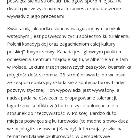
poświęca się na stronicach Dialogów sporo miejsca i w
dwóch pierwszych numerach zamieszczono obszerne
wywiady z jego prezesami.
Kwartalnik, jak podkreślono w inauguracyjnym artykule
wstępnym „jest poświęcony życiu społeczno-kulturalnemu
Polonii kanadyjskiej oraz zagadnieniom całej kultury
polskiej”. Innymi słowy, Kanada jest głównym punktem
odniesienia. Centrum znajduje się tu, w Albercie a nie tam
w Polsce. Lektura trzech pierwszych zeszytów kwartalnika
(objętość dość skromna, 28 stron) prowadzi do wniosku,
że zespół redakcyjny składa się z kontynuatorów tradycji
pozytywistycznej. Ton wypowiedzi jest wyważony, a
nacisk pada na oświecenie, propagowanie tolerancji,
łagodzenie konfliktów (chodzi o życie polonijne, nie o
stosunek do rzeczywistości w Polsce). Bardzo dużo
miejsca poświęca się kulturowości (to modne słowo-klucz
w socjologii stosowanej Kanady). Interesujący szkic na
temat polityki wielokulturowości w perspektywie