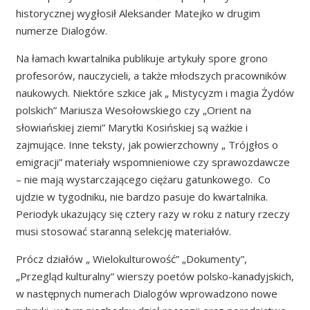
historycznej wygłosił Aleksander Matejko w drugim
numerze Dialogów.
Na łamach kwartalnika publikuje artykuły spore grono
profesorów, nauczycieli, a także młodszych pracowników
naukowych. Niektóre szkice jak „ Mistycyzm i magia Żydów
polskich” Mariusza Wesołowskiego czy „Orient na
słowiańskiej ziemi” Marytki Kosińskiej są ważkie i
zajmujące. Inne teksty, jak powierzchowny „ Trójgłos o
emigracji” materiały wspomnieniowe czy sprawozdawcze
– nie mają wystarczającego ciężaru gatunkowego. Co
ujdzie w tygodniku, nie bardzo pasuje do kwartalnika.
Periodyk ukazujący się cztery razy w roku z natury rzeczy
musi stosować staranną selekcję materiałów.
Prócz działów „ Wielokulturowość” „Dokumenty”,
„Przegląd kulturalny” wierszy poetów polsko-kanadyjskich,
w następnych numerach Dialogów wprowadzono nowe