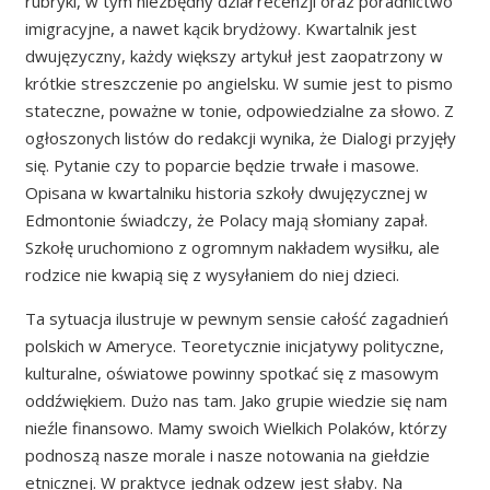
rubryki, w tym niezbędny dział recenzji oraz poradnictwo
imigracyjne, a nawet kącik brydżowy. Kwartalnik jest
dwujęzyczny, każdy większy artykuł jest zaopatrzony w
krótkie streszczenie po angielsku. W sumie jest to pismo
stateczne, poważne w tonie, odpowiedzialne za słowo. Z
ogłoszonych listów do redakcji wynika, że Dialogi przyjęły
się. Pytanie czy to poparcie będzie trwałe i masowe.
Opisana w kwartalniku historia szkoły dwujęzycznej w
Edmontonie świadczy, że Polacy mają słomiany zapał.
Szkołę uruchomiono z ogromnym nakładem wysiłku, ale
rodzice nie kwapią się z wysyłaniem do niej dzieci.
Ta sytuacja ilustruje w pewnym sensie całość zagadnień
polskich w Ameryce. Teoretycznie inicjatywy polityczne,
kulturalne, oświatowe powinny spotkać się z masowym
oddźwiękiem. Dużo nas tam. Jako grupie wiedzie się nam
nieźle finansowo. Mamy swoich Wielkich Polaków, którzy
podnoszą nasze morale i nasze notowania na giełdzie
etnicznej. W praktyce jednak odzew jest słaby. Na