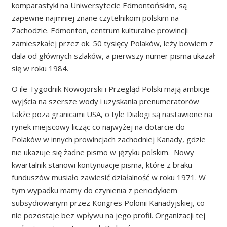
komparastyki na Uniwersytecie Edmontońskim, są
zapewne najmniej znane czytelnikom polskim na
Zachodzie. Edmonton, centrum kulturalne prowincji
zamieszkałej przez ok. 50 tysięcy Polaków, leży bowiem z
dala od głównych szlaków, a pierwszy numer pisma ukazał
się w roku 1984.
O ile Tygodnik Nowojorski i Przegląd Polski mają ambicje
wyjścia na szersze wody i uzyskania prenumeratorów
także poza granicami USA, o tyle Dialogi są nastawione na
rynek miejscowy licząc co najwyżej na dotarcie do
Polaków w innych prowincjach zachodniej Kanady, gdzie
nie ukazuje się żadne pismo w języku polskim. Nowy
kwartalnik stanowi kontynuacje pisma, które z braku
funduszów musiało zawiesić działalność w roku 1971. W
tym wypadku mamy do czynienia z periodykiem
subsydiowanym przez Kongres Polonii Kanadyjskiej, co
nie pozostaje bez wpływu na jego profil. Organizacji tej