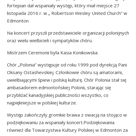
fortepian dał wspaniały występ, który miał miejsce 27
listopada 2016 r. w „ Robertson Wesley United Church” w
Edmonton.
Na koncert przyszli przedstawiciele organizacji polonijnych
oraz wielu wielbicieli i sympatyków chóru.
Mistrzem Ceremonii była Kasia Konikowska.
Chór „Polonia” występuje od roku 1999 pod dyrekcją Pani
Oksany Ostashevskiej. Członkowie chóru są amatorami,
uwielbiającymi śpiew i polską kulturę. Chór Polonia stał się
ambasadorem edmontońskiej Polonii, starając się
przybliżać kanadyjskiej publiczności wszystko, co
najpiękniejsze w polskiej kulturze.
Występ zakończyły gromkie brawa z owacją na stojąco w
podziękowaniu za wspaniały koncert.Podziękowania
również dla Towarzystwa Kultury Polskiej w Edmonton za