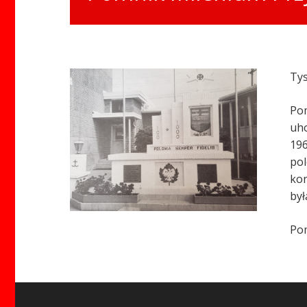
Tys
Pom
uho
196
pol
kon
był
Pom