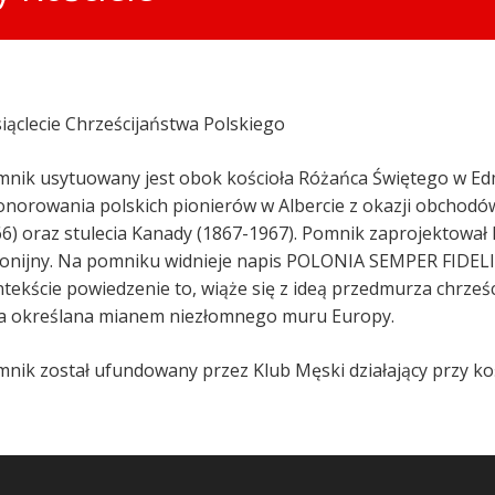
iąclecie Chrześcijaństwa Polskiego
nik usytuowany jest obok kościoła Różańca Świętego w Edm
norowania polskich pionierów w Albercie z okazji obchodów 
6) oraz stulecia Kanady (1867-1967). Pomnik zaprojektował 
onijny. Na pomniku widnieje napis POLONIA SEMPER FIDELIS
tekście powiedzenie to, wiąże się z ideą przedmurza chrześ
a określana mianem niezłomnego muru Europy.
nik został ufundowany przez Klub Męski działający przy ko