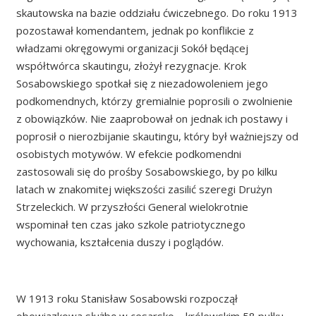
skautowska na bazie oddziału ćwiczebnego. Do roku 1913
pozostawał komendantem, jednak po konflikcie z
władzami okręgowymi organizacji Sokół będącej
współtwórca skautingu, złożył rezygnacje. Krok
Sosabowskiego spotkał się z niezadowoleniem jego
podkomendnych, którzy gremialnie poprosili o zwolnienie
z obowiązków. Nie zaaprobował on jednak ich postawy i
poprosił o nierozbijanie skautingu, który był ważniejszy od
osobistych motywów. W efekcie podkomendni
zastosowali się do prośby Sosabowskiego, by po kilku
latach w znakomitej większości zasilić szeregi Drużyn
Strzeleckich. W przyszłości General wielokrotnie
wspominał ten czas jako szkole patriotycznego
wychowania, kształcenia duszy i poglądów.
W 1913 roku Stanisław Sosabowski rozpoczął
obowiązkową służbę w cesarsko – królewskim 58 pułku