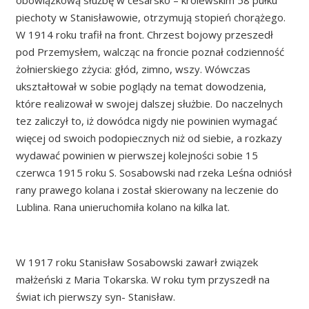
piechoty w Stanisławowie, otrzymują stopień chorążego.
W 1914 roku trafił na front. Chrzest bojowy przeszedł
pod Przemysłem, walcząc na froncie poznał codzienność
żołnierskiego zżycia: głód, zimno, wszy. Wówczas
ukształtował w sobie poglądy na temat dowodzenia,
które realizował w swojej dalszej służbie. Do naczelnych
tez zaliczył to, iż dowódca nigdy nie powinien wymagać
więcej od swoich podopiecznych niż od siebie, a rozkazy
wydawać powinien w pierwszej kolejności sobie 15
czerwca 1915 roku S. Sosabowski nad rzeka Leśna odniósł
rany prawego kolana i został skierowany na leczenie do
Lublina. Rana unieruchomiła kolano na kilka lat.
W 1917 roku Stanisław Sosabowski zawarł związek
małżeński z Maria Tokarska. W roku tym przyszedł na
świat ich pierwszy syn- Stanisław.