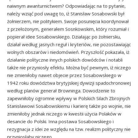
naiwnym awanturnictwem? Odpowiadając na to pytanie,
należy wziąć pod uwagę to, iż Stanisław Sosabowski był
żołnierzem, nie politykiem. Swoje posunięcia koordynował
z przełożonym, generałem Sosnkowskim, który rozumiał i
popierał idee Sosabowskiego. Działając po żołniersku,
działał według jasnych reguł i kryteriów, nie pozostawiając
wolnych obszarów i niedomówień. Przyszłość pokazała, iż
działanie polityczne innych polskich dowódców i notabli
także nie przyniosły efektu. Można być pewnym, iż niczego
nie zmieniłoby nawet objecie przez Sosabowskiego w
1942 roku dowództwa brytyjskiej dywizji spadochronowej
według planów generał Browninga. Dowodzenie to
zapewniłoby ogromne wpływy w Polskich Silach Zbrojnych
Stanisławowi Sosabowskiemu i karierę także po wojnie, nie
zmieniłoby jednak niczego w kwestii użycia Polaków w
desancie do Polski. Inna postawa Sosabowskiego i
rezygnacja z idei ze względu na tzw. realizm polityczny nie
przyniosłaby niczego.