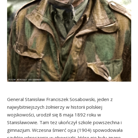
General Stanisław Franciszek Sosabowski, jeden z
najwybitniejszych żołnierzy w historii polskiej
wojskowości, urodził się 8 maja 1892 roku w
Stanisławowie. Tam tez ukończył szkole powszechna i
gimnazjum. Wczesna śmierć ojca (1904) spowodowała
szybkie wkroczenie w obowiązki, które nie były znane