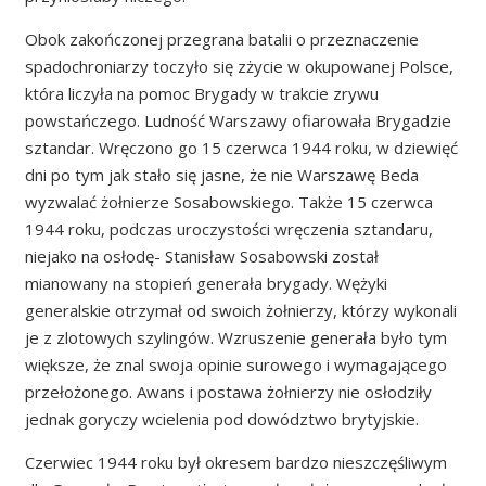
Obok zakończonej przegrana batalii o przeznaczenie
spadochroniarzy toczyło się zżycie w okupowanej Polsce,
która liczyła na pomoc Brygady w trakcie zrywu
powstańczego. Ludność Warszawy ofiarowała Brygadzie
sztandar. Wręczono go 15 czerwca 1944 roku, w dziewięć
dni po tym jak stało się jasne, że nie Warszawę Beda
wyzwalać żołnierze Sosabowskiego. Także 15 czerwca
1944 roku, podczas uroczystości wręczenia sztandaru,
niejako na osłodę- Stanisław Sosabowski został
mianowany na stopień generała brygady. Wężyki
generalskie otrzymał od swoich żołnierzy, którzy wykonali
je z zlotowych szylingów. Wzruszenie generała było tym
większe, że znal swoja opinie surowego i wymagającego
przełożonego. Awans i postawa żołnierzy nie osłodziły
jednak goryczy wcielenia pod dowództwo brytyjskie.
Czerwiec 1944 roku był okresem bardzo nieszczęśliwym