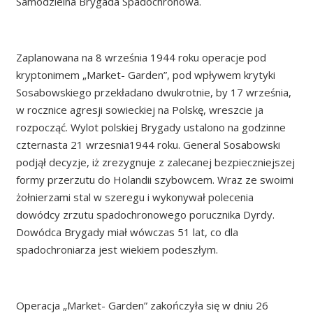
Samodzielna Brygada Spadochronowa.
Zaplanowana na 8 września 1944 roku operacje pod
kryptonimem „Market- Garden”, pod wpływem krytyki
Sosabowskiego przekładano dwukrotnie, by 17 września,
w rocznice agresji sowieckiej na Polskę, wreszcie ja
rozpocząć. Wylot polskiej Brygady ustalono na godzinne
czternasta 21 wrzesnia1944 roku. General Sosabowski
podjął decyzje, iż zrezygnuje z zalecanej bezpieczniejszej
formy przerzutu do Holandii szybowcem. Wraz ze swoimi
żołnierzami stal w szeregu i wykonywał polecenia
dowódcy zrzutu spadochronowego porucznika Dyrdy.
Dowódca Brygady miał wówczas 51 lat, co dla
spadochroniarza jest wiekiem podeszłym.
Operacja „Market- Garden” zakończyła się w dniu 26