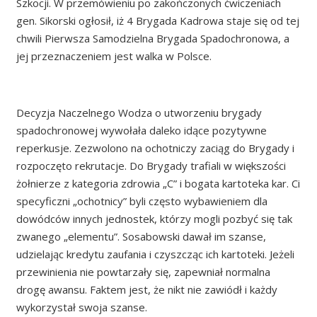
Szkocji. W przemówieniu po zakończonych ćwiczeniach
gen. Sikorski ogłosił, iż 4 Brygada Kadrowa staje się od tej
chwili Pierwsza Samodzielna Brygada Spadochronowa, a
jej przeznaczeniem jest walka w Polsce.
Decyzja Naczelnego Wodza o utworzeniu brygady
spadochronowej wywołała daleko idące pozytywne
reperkusje. Zezwolono na ochotniczy zaciąg do Brygady i
rozpoczęto rekrutacje. Do Brygady trafiali w większości
żołnierze z kategoria zdrowia „C” i bogata kartoteka kar. Ci
specyficzni „ochotnicy” byli często wybawieniem dla
dowódców innych jednostek, którzy mogli pozbyć się tak
zwanego „elementu”. Sosabowski dawał im szanse,
udzielając kredytu zaufania i czyszcząc ich kartoteki. Jeżeli
przewinienia nie powtarzały się, zapewniał normalna
drogę awansu. Faktem jest, że nikt nie zawiódł i każdy
wykorzystał swoja szanse.