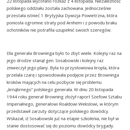
22 listopada wycofano rozkaz z 4 listopada. Niezależność
polskiego oddziału została zachowana. Jednocześnie
przestała istnieć 1 Brytyjska Dywizja Powietrzna, która
poniosła ogromne straty pod Arnhem i z powodu braku
ochotników nie potrafiła uzupełnić swoich szeregów.
Dla generała Browninga było to zbyt wiele. Kolejny raz na
jego drodze stanął gen. Sosabowski i kolejny raz
zniweczył jego plany. Była to przysłowiowa kropla, która
przelała czarę i spowodowała podjęcie przez Browninga
kroków mających na celu pozbycie się problemu
„krnąbrnego” polskiego generała. W dniu 20 listopada
1944 roku generał Browning złożył raport Szefowi Sztabu
Imperialnego, generałowi Roaldowi Wekslowi, w którym
przedstawił zarzuty dotyczące polskiego dowódcy.
Wskazał, iż Sosabowski już na etapie szkolenia, nie był w
stanie dostosować się do poziomu dowódcy brygady.