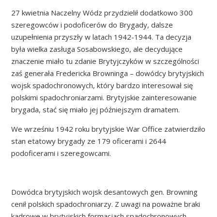
27 kwietnia Naczelny Wódz przydzielił dodatkowo 300
szeregowców i podoficerów do Brygady, dalsze
uzupełnienia przyszły w latach 1942-1944. Ta decyzja
była wielka zasługa Sosabowskiego, ale decydujące
znaczenie miało tu zdanie Brytyjczyków w szczególności
zaś generała Fredericka Browninga – dowódcy brytyjskich
wojsk spadochronowych, który bardzo interesował się
polskimi spadochroniarzami. Brytyjskie zainteresowanie
brygada, stać się miało jej późniejszym dramatem.
We wrześniu 1942 roku brytyjskie War Office zatwierdziło
stan etatowy brygady ze 179 oficerami i 2644
podoficerami i szeregowcami.
Dowódca brytyjskich wojsk desantowych gen. Browning
cenił polskich spadochroniarzy. Z uwagi na poważne braki
kadrowe w brytyjskich formacjach spadochronowych,