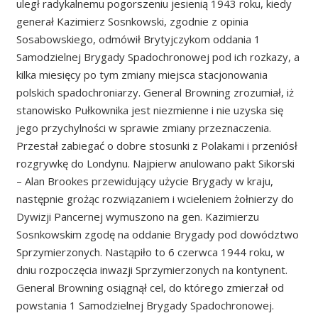
uległ radykalnemu pogorszeniu jesienią 1943 roku, kiedy
generał Kazimierz Sosnkowski, zgodnie z opinia
Sosabowskiego, odmówił Brytyjczykom oddania 1
Samodzielnej Brygady Spadochronowej pod ich rozkazy, a
kilka miesięcy po tym zmiany miejsca stacjonowania
polskich spadochroniarzy. General Browning zrozumiał, iż
stanowisko Pułkownika jest niezmienne i nie uzyska się
jego przychylności w sprawie zmiany przeznaczenia.
Przestał zabiegać o dobre stosunki z Polakami i przeniósł
rozgrywkę do Londynu. Najpierw anulowano pakt Sikorski
– Alan Brookes przewidujący użycie Brygady w kraju,
następnie grożąc rozwiązaniem i wcieleniem żołnierzy do
Dywizji Pancernej wymuszono na gen. Kazimierzu
Sosnkowskim zgodę na oddanie Brygady pod dowództwo
Sprzymierzonych. Nastąpiło to 6 czerwca 1944 roku, w
dniu rozpoczęcia inwazji Sprzymierzonych na kontynent.
General Browning osiągnął cel, do którego zmierzał od
powstania 1 Samodzielnej Brygady Spadochronowej.