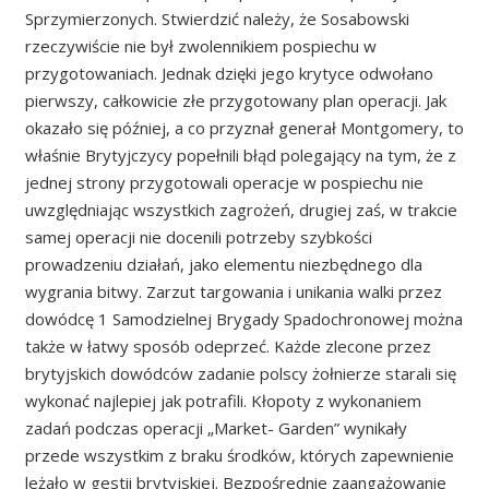
Sprzymierzonych. Stwierdzić należy, że Sosabowski
rzeczywiście nie był zwolennikiem pospiechu w
przygotowaniach. Jednak dzięki jego krytyce odwołano
pierwszy, całkowicie złe przygotowany plan operacji. Jak
okazało się później, a co przyznał generał Montgomery, to
właśnie Brytyjczycy popełnili błąd polegający na tym, że z
jednej strony przygotowali operacje w pospiechu nie
uwzględniając wszystkich zagrożeń, drugiej zaś, w trakcie
samej operacji nie docenili potrzeby szybkości
prowadzeniu działań, jako elementu niezbędnego dla
wygrania bitwy. Zarzut targowania i unikania walki przez
dowódcę 1 Samodzielnej Brygady Spadochronowej można
także w łatwy sposób odeprzeć. Każde zlecone przez
brytyjskich dowódców zadanie polscy żołnierze starali się
wykonać najlepiej jak potrafili. Kłopoty z wykonaniem
zadań podczas operacji „Market- Garden” wynikały
przede wszystkim z braku środków, których zapewnienie
leżało w gestii brytyjskiej. Bezpośrednie zaangażowanie