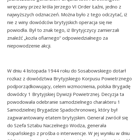
wręczany przez króla Jerzego VI Order Łaźni, jedno z
najwyższych odznaczeń. Można było z tego odczytać, iż
nie z winy dowódców brytyjskich operacja się nie
powiodła. Był to znak tego, iż Brytyjczycy zamierzali
znaleźć „kozła ofiarnego” odpowiedzialnego za
niepowodzenie akcji.
W dniu 4 listopada 1944 roku do Sosabowskiego dotarł
rozkaz z dowództwa Brytyjskiego Korpusu Powietrznego
podporządkowujący, celem wzmocnienia, polska Brygadę
dowódcy 1 Brytyjskiej Dywizji Powietrznej. Decyzja ta
powodowała odebranie samodzielnego charakteru 1
Samodzielnej Brygadzie Spadochronowej, który był
zagwarantowany etatem brytyjskim. General zwrócił się
do Szefa Sztabu Naczelnego Wodza, generała
Kopańskiego z prośba o interwencje. W jej wyniku w dniu