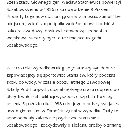
Szef Sztabu Głównego gen. Wacław Stachiewicz powierzył
Sosabowskiemu w 1936 roku dowodzenie 9 Pułkiem
Piechoty Legionów stacjonującym w Zamościu. Zamość był
miejscem, w którym podpułkownik Sosabowski odniósł
sukces zawodowy, doskonale dowodząc jednostka
wojskowa. Niestety było to tez miejsce tragedii
Sosabowskiego.
W 1938 roku wypadkowi uległ jego starszy syn dobrze
zapowiadający się sportowiec Stanisław, który podczas
skoku do wody, w czasie obozu letniego Zawodowej
Szkoły Podchorążych, doznał ciężkiego urazu i dopiero po
długotrwałej rehabilitacji wyszedł ze szpitala. Później,
jesienią 8 października 1938 roku jego młodszy syn Jacek-
uczeń gimnazjum w Zamościu zginał w wypadku. Fakty te
spowodowały załamanie psychiczne Stanisława
Sosabowskiego i zdecydowały o złożeniu prośby o zmianę