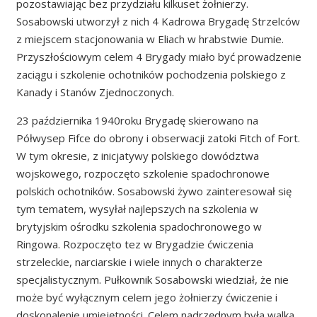
pozostawiając bez przydziału kilkuset żołnierzy.
Sosabowski utworzył z nich 4 Kadrowa Brygadę Strzelców
z miejscem stacjonowania w Eliach w hrabstwie Dumie.
Przyszłościowym celem 4 Brygady miało być prowadzenie
zaciągu i szkolenie ochotników pochodzenia polskiego z
Kanady i Stanów Zjednoczonych.
23 października 1940roku Brygadę skierowano na
Półwysep Fifce do obrony i obserwacji zatoki Fitch of Fort.
W tym okresie, z inicjatywy polskiego dowództwa
wojskowego, rozpoczęto szkolenie spadochronowe
polskich ochotników. Sosabowski żywo zainteresował się
tym tematem, wysyłał najlepszych na szkolenia w
brytyjskim ośrodku szkolenia spadochronowego w
Ringowa. Rozpoczęto tez w Brygadzie ćwiczenia
strzeleckie, narciarskie i wiele innych o charakterze
specjalistycznym. Pułkownik Sosabowski wiedział, że nie
może być wyłącznym celem jego żołnierzy ćwiczenie i
doskonalenie umiejętności. Celem nadrzędnym była walka