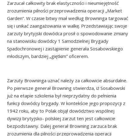
Zarzucał całkowity brak elastyczności i nieumiejętność
zrozumienia pilności przeprowadzenia operacji „Market
Garden”. W czasie bitwy miał według Browninga targować
się i unikać zaangażowania w walkę. Przedstawiając swoje
zarzuty brytyjski dowódca prosił o spowodowanie zmiany
na stanowisku dowódcy 1 Samodzielnej Brygady
Spadochronowej i zastąpienie generała Sosabowskiego
młodszym, bardziej „giętkim” oficerem.
Zarzuty Browninga uznać należy za całkowicie absurdalne.
Po pierwsze generał Browning stwierdza, iż Sosabowski
już na etapie szkolenia był nieprzydatny do pełnienia
funkcji dowódcy brygady. W kontekście jego propozycji z
1942 roku, aby to Polak objął dowództwo wspólnej
dywizji brytyjsko- polskiej zarzut ten jest całkowicie
bezpodstawny. Dalej generał Browning zarzuca brak
zrozumienia dla pilności przeprowadzenia operacji