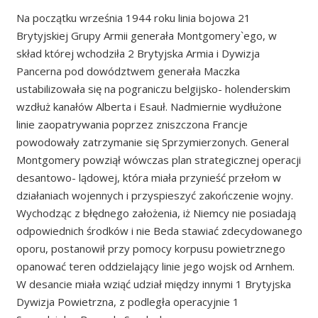
Na początku września 1944 roku linia bojowa 21
Brytyjskiej Grupy Armii generała Montgomery`ego, w
skład której wchodziła 2 Brytyjska Armia i Dywizja
Pancerna pod dowództwem generała Maczka
ustabilizowała się na pograniczu belgijsko- holenderskim
wzdłuż kanałów Alberta i Esauł. Nadmiernie wydłużone
linie zaopatrywania poprzez zniszczona Francje
powodowały zatrzymanie się Sprzymierzonych. General
Montgomery powziął wówczas plan strategicznej operacji
desantowo- lądowej, która miała przynieść przełom w
działaniach wojennych i przyspieszyć zakończenie wojny.
Wychodząc z błędnego założenia, iż Niemcy nie posiadają
odpowiednich środków i nie Beda stawiać zdecydowanego
oporu, postanowił przy pomocy korpusu powietrznego
opanować teren oddzielający linie jego wojsk od Arnhem.
W desancie miała wziąć udział między innymi 1 Brytyjska
Dywizja Powietrzna, z podległa operacyjnie 1