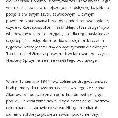
dla Generała. Pomimo, iż otrzymał zasłużony awans, legła
w gruzach idea najważniejszego przedsięwzięcia, jakiego
podjął się w swym zżyciu zawodowym. Głównym
powodem zbudowania brygady spadochronowej było jej
użycie w Rzeczpospolitej. Hasło „Najkrótsza droga” było
wbudowane w idee tej Brygady. To dla tego hasła ludzie
często pięćdziesięcioletni poddawali się morderczemu
rygorowi, który jest trudny do wytrzymania dla młodych.
To dla tej idei General poświecił trzy lata swojego zżycia.
Niestety Sprzymierzeni nie wzięli tego pod uwagę.
W dniu 13 sierpnia 1944 roku żołnierze Brygady, widząc
brak pomocy dla Powstania Warszawskiego ze strony
Aliantów, w spontanicznym odruchu odmówili przyjęcia
posiłku. General zameldował o tym Naczelnemu Wodzowi,
celem nadania sprawie rozgłosu. Nikogo nie ukarał,
samemu solidaryzując się ze swoimi podkomendnymi.