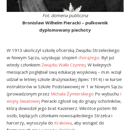
Fot. domena publiczna
Bronisław Wilhelm Pieracki – pułkownik
dyplomowany piechoty
W 1913 ukończył szkołę oficerską Związku Strzeleckiego
w Nowym Sączu, uzyskując stopień
chorążego
. Był już
wtedy członkiem
Związku Walki Czynnej
. W kolejnych
miesiącach pogłębiał swą edukację wojskową – m.in. wziął
udział w letniej szkole drużyniackiej (lipiec 1914) i w kursie
instruktorów w Szkole Podstawowej nr 1 w Nowym Sączu
(prowadzonym przez
Michała Żymierskiego
Po wybuchu
I
wojny światowej
Pieracki zgłosił się do grupy ochotników,
którą dowodził jego brat Kazimierz. Wkrótce potem 96
osób, będących członkami nowosądeckiego Strzelca i
harcerzy, wyruszyła do
Krakowa
, aby wstąpić do