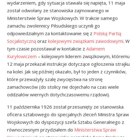
wydarzeniem, gdy sytuacja stawała się napięta, 11 maja
został odwołany ze stanowiska zajmowanego w
Ministerstwie Spraw Wojskowych. W trakcie samego
zamachu zwolennicy Piłsudskiego uczynili go
odpowiedzialnym za kontaktowanie się z
Polską Partią
Socjalistyczną
oraz
kolejowymi związkami zawodowymi
. W
tym czasie pozostawał w kontakcie z
Adamem
Kuryłowiczem
– kolejowym liderem związkowym, któremu
12 maja przekazał instrukcje dotyczące ogłoszenia strajku
na kolei. Jak się później okazało, był to jeden z czynników,
które przeważyły szalę zwycięstwa na stronę
zamachowców (do stolicy nie dojechało na czas wiele
oddziałów wiernych dotychczasowemu rządowi).
11 października 1926 został przesunięty ze stanowiska
oficera sztabowego do specjalnych zleceń Ministra Spraw
Wojskowych do dyspozycji szefa Sztabu Generalnego z
równoczesnym przydziałem do
Ministerstwa Spraw