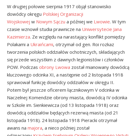
W drugiej połowie sierpnia 1917 objął stanowisko
dowódcy okręgu
Polskiej Organizacji
Wojskowej
w
Nowym Sączu
a później we
Lwowie
. W tym
czasie wznowił studia prawnicze na
Uniwersytecie Jana
Kazimierza
. Ze względu na narastający konflikt pomiędzy
Polakami a
Ukraińcami
, otrzymał od gen. Roi rozkaz
tworzenia polskich oddziałów ochotniczych, składających
się przede wszystkim z dawnych legionistów i członków
POW. Podczas
obrony Lwowa
został mianowany dowódcą
kluczowego odcinka XI, a następnie od 2 listopada 1918
sprawował funkcję dowódcy oddziałów w okręgu II.
Potem był jeszcze oficerem łącznikowym V odcinka w
Naczelnej Komendzie obrony miasta, dowódcą IV odcinka
w Szkole im. Sienkiewicza (od 13 listopada 1918) oraz
dowódcą oddziałów będących rezerwą miasta (od 21
listopada 1918). 24 listopada 1918 Pieracki otrzymał
awans na
majora
, a nieco później został
odznaczony
Krzyżem Srebrnym Orderu Wojennego Virtuti