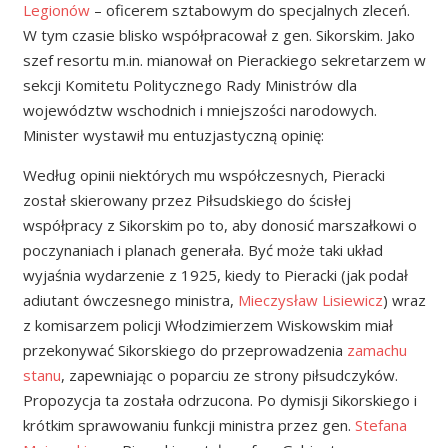
Legionów
– oficerem sztabowym do specjalnych zleceń.
W tym czasie blisko współpracował z gen. Sikorskim. Jako
szef resortu m.in. mianował on Pierackiego sekretarzem w
sekcji Komitetu Politycznego Rady Ministrów dla
województw wschodnich i mniejszości narodowych.
Minister wystawił mu entuzjastyczną opinię:
Według opinii niektórych mu współczesnych, Pieracki
został skierowany przez Piłsudskiego do ścisłej
współpracy z Sikorskim po to, aby donosić marszałkowi o
poczynaniach i planach generała. Być może taki układ
wyjaśnia wydarzenie z 1925, kiedy to Pieracki (jak podał
adiutant ówczesnego ministra,
Mieczysław Lisiewicz
) wraz
z komisarzem policji Włodzimierzem Wiskowskim miał
przekonywać Sikorskiego do przeprowadzenia
zamachu
stanu
, zapewniając o poparciu ze strony piłsudczyków.
Propozycja ta została odrzucona. Po dymisji Sikorskiego i
krótkim sprawowaniu funkcji ministra przez gen.
Stefana