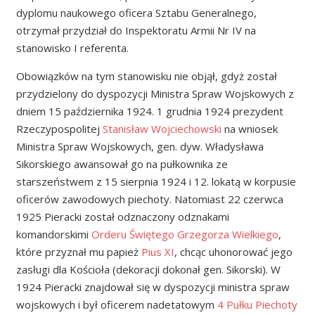
dyplomu naukowego oficera Sztabu Generalnego,
otrzymał przydział do Inspektoratu Armii Nr IV na
stanowisko I referenta.
Obowiązków na tym stanowisku nie objął, gdyż został
przydzielony do dyspozycji Ministra Spraw Wojskowych z
dniem 15 października 1924. 1 grudnia 1924 prezydent
Rzeczypospolitej
Stanisław Wojciechowski
na wniosek
Ministra Spraw Wojskowych, gen. dyw. Władysława
Sikorskiego awansował go na pułkownika ze
starszeństwem z 15 sierpnia 1924 i 12. lokatą w korpusie
oficerów zawodowych piechoty. Natomiast 22 czerwca
1925 Pieracki został odznaczony odznakami
komandorskimi
Orderu Świętego Grzegorza Wielkiego
,
które przyznał mu papież
Pius XI
, chcąc uhonorować jego
zasługi dla Kościoła (dekoracji dokonał gen. Sikorski). W
1924 Pieracki znajdował się w dyspozycji ministra spraw
wojskowych i był oficerem nadetatowym
4 Pułku Piechoty