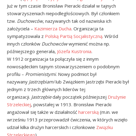
Już w tym czasie Bronisław Pieracki działał w tajnych
stowarzyszeniach niepodległościowych. Był członkiem
tzw.
Duchowców
, nazywanych tak od nazwiska ich
założyciela –
Kazimierza Ducha
. Organizacja ta
sympatyzowała z
Polską Partią Socjalistyczną
. Wśród
innych członków
Duchowców
wymienić można np.
późniejszego generała,
Józefa Kustronia
.
W 1912 organizacja ta połączyła się z innym
nowosądeckim tajnym stowarzyszeniem o podobnym
profilu –
Promienistymi
. Nowy podmiot był
nazywany
Jastrzębiami
lub Związkiem Jastrzębi Pieracki był
jednym z trzech głównych liderów tej
organizacji.
Jastrzębie
dały początek późniejszej
Drużynie
Strzeleckiej
, powstałej w 1913. Bronisław Pieracki
angażował się także w działalność
harcerską
(m.in. we
wrześniu 1913 przeprowadził ćwiczenia, w których wzięło
udział kilka drużyn harcerskich i członkowie
Związku
Strzeleckiego
)