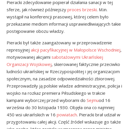
Pieracki zdecydowanie popierał działania sanacji w tej
sferze, jak również późniejszy
proces brzeski
. M.in.
wystąpił na konferencji prasowej, której celem było
przekazanie mediom informacji usprawiedliwiających takie
postępowanie obozu władzy.
Pieracki był także zaangażowany w przeprowadzenie
represyjnej
akcji pacyfikacyjnej w Małopolsce Wschodniej
,
motywowanej akcjami
sabotażowymi
Ukraińskiej
Organizacji Wojskowej
, skierowanej faktycznie przeciwko
ludności ukraińskiej w Rzeczypospolitej i jej organizacjom
społecznym, na zasadzie odpowiedzialności zbiorowej.
Przeprowadziły ją polskie władze administracyjne, policja i
wojsko na rozkaz premiera Piłsudskiego w trakcie
kampanii wyborczej przed wyborami do
Sejmu
od 16
września do 30 listopada 1930. Objęła ona co najmniej
450 wsi ukraińskich w 16
powiatach
. Pieracki brał udział w
przygotowaniu całej akcji. Część źródeł wskazuje go także