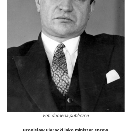
Fot. domena publiczna
Bronisław Pieracki jako minister spraw