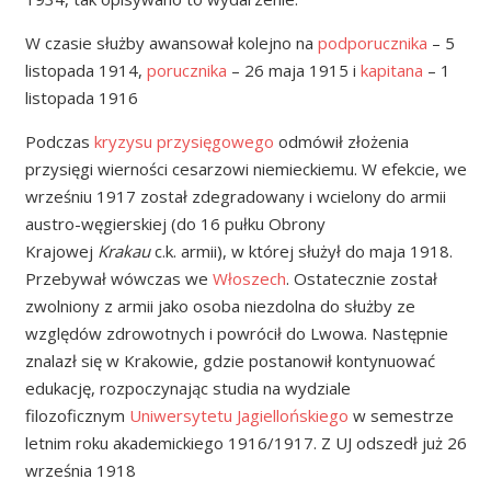
W czasie służby awansował kolejno na
podporucznika
– 5
listopada 1914,
porucznika
– 26 maja 1915 i
kapitana
– 1
listopada 1916
Podczas
kryzysu przysięgowego
odmówił złożenia
przysięgi wierności cesarzowi niemieckiemu. W efekcie, we
wrześniu 1917 został zdegradowany i wcielony do armii
austro-węgierskiej (do 16 pułku Obrony
Krajowej
Krakau
c.k. armii), w której służył do maja 1918.
Przebywał wówczas we
Włoszech
. Ostatecznie został
zwolniony z armii jako osoba niezdolna do służby ze
względów zdrowotnych i powrócił do Lwowa. Następnie
znalazł się w Krakowie, gdzie postanowił kontynuować
edukację, rozpoczynając studia na wydziale
filozoficznym
Uniwersytetu Jagiellońskiego
w semestrze
letnim roku akademickiego 1916/1917. Z UJ odszedł już 26
września 1918