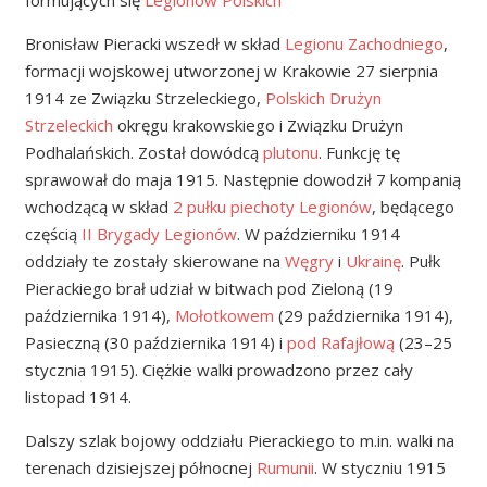
formujących się
Legionów Polskich
Bronisław Pieracki wszedł w skład
Legionu Zachodniego
,
formacji wojskowej utworzonej w Krakowie 27 sierpnia
1914 ze Związku Strzeleckiego,
Polskich Drużyn
Strzeleckich
okręgu krakowskiego i Związku Drużyn
Podhalańskich. Został dowódcą
plutonu
. Funkcję tę
sprawował do maja 1915. Następnie dowodził 7 kompanią
wchodzącą w skład
2 pułku piechoty Legionów
, będącego
częścią
II Brygady Legionów
. W październiku 1914
oddziały te zostały skierowane na
Węgry
i
Ukrainę
. Pułk
Pierackiego brał udział w bitwach pod Zieloną (19
października 1914),
Mołotkowem
(29 października 1914),
Pasieczną (30 października 1914) i
pod Rafajłową
(23–25
stycznia 1915). Ciężkie walki prowadzono przez cały
listopad 1914.
Dalszy szlak bojowy oddziału Pierackiego to m.in. walki na
terenach dzisiejszej północnej
Rumunii
. W styczniu 1915