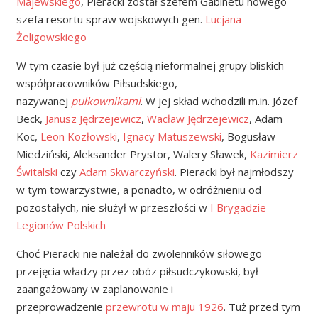
Majewskiego
, Pieracki został szefem Gabinetu nowego
szefa resortu spraw wojskowych gen.
Lucjana
Żeligowskiego
W tym czasie był już częścią nieformalnej grupy bliskich
współpracowników Piłsudskiego,
nazywanej
pułkownikami
. W jej skład wchodzili m.in. Józef
Beck,
Janusz Jędrzejewicz
,
Wacław Jędrzejewicz
, Adam
Koc,
Leon Kozłowski
,
Ignacy Matuszewski
, Bogusław
Miedziński, Aleksander Prystor, Walery Sławek,
Kazimierz
Świtalski
czy
Adam Skwarczyński
. Pieracki był najmłodszy
w tym towarzystwie, a ponadto, w odróżnieniu od
pozostałych, nie służył w przeszłości w
I Brygadzie
Legionów Polskich
Choć Pieracki nie należał do zwolenników siłowego
przejęcia władzy przez obóz piłsudczykowski, był
zaangażowany w zaplanowanie i
przeprowadzenie
przewrotu w maju 1926
. Tuż przed tym