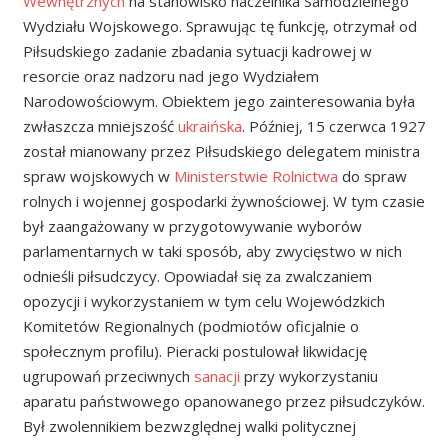
Wewnętrznych
na stanowisko naczelnika Samodzielnego
Wydziału Wojskowego. Sprawując tę funkcję, otrzymał od
Piłsudskiego zadanie zbadania sytuacji kadrowej w
resorcie oraz nadzoru nad jego Wydziałem
Narodowościowym. Obiektem jego zainteresowania była
zwłaszcza mniejszość
ukraińska
. Później, 15 czerwca 1927
został mianowany przez Piłsudskiego delegatem ministra
spraw wojskowych w
Ministerstwie Rolnictwa
do spraw
rolnych i wojennej gospodarki żywnościowej. W tym czasie
był zaangażowany w przygotowywanie wyborów
parlamentarnych w taki sposób, aby zwycięstwo w nich
odnieśli piłsudczycy. Opowiadał się za zwalczaniem
opozycji i wykorzystaniem w tym celu Wojewódzkich
Komitetów Regionalnych (podmiotów oficjalnie o
społecznym profilu). Pieracki postulował likwidację
ugrupowań przeciwnych
sanacji
przy wykorzystaniu
aparatu państwowego opanowanego przez piłsudczyków.
Był zwolennikiem bezwzględnej walki politycznej