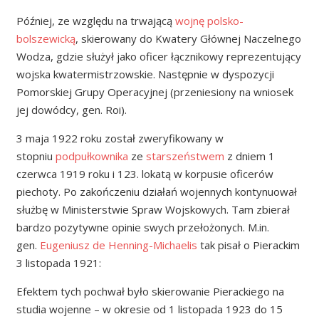
Później, ze względu na trwającą
wojnę polsko-
bolszewicką
, skierowany do Kwatery Głównej Naczelnego
Wodza, gdzie służył jako oficer łącznikowy reprezentujący
wojska kwatermistrzowskie. Następnie w dyspozycji
Pomorskiej Grupy Operacyjnej (przeniesiony na wniosek
jej dowódcy, gen. Roi).
3 maja 1922 roku został zweryfikowany w
stopniu
podpułkownika
ze
starszeństwem
z dniem 1
czerwca 1919 roku i 123. lokatą w korpusie oficerów
piechoty. Po zakończeniu działań wojennych kontynuował
służbę w Ministerstwie Spraw Wojskowych. Tam zbierał
bardzo pozytywne opinie swych przełożonych. M.in.
gen.
Eugeniusz de Henning-Michaelis
tak pisał o Pierackim
3 listopada 1921:
Efektem tych pochwał było skierowanie Pierackiego na
studia wojenne – w okresie od 1 listopada 1923 do 15