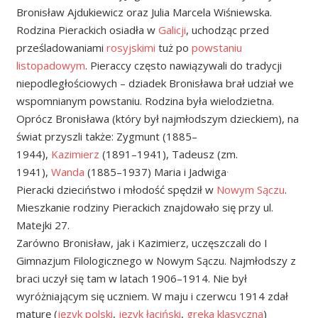
Bronisław Ajdukiewicz oraz Julia Marcela Wiśniewska.
Rodzina Pierackich osiadła w
Galicji
, uchodząc przed
prześladowaniami
rosyjskimi
tuż po
powstaniu
listopadowym
. Pieraccy często nawiązywali do tradycji
niepodległościowych – dziadek Bronisława brał udział we
wspomnianym powstaniu. Rodzina była wielodzietna.
Oprócz Bronisława (który był najmłodszym dzieckiem), na
świat przyszli także: Zygmunt (1885–
1944),
Kazimierz
(1891–1941), Tadeusz (zm.
.
1941),
Wanda
(1885–1937) Maria i Jadwiga
Pieracki dzieciństwo i młodość spędził w
Nowym Sączu
.
Mieszkanie rodziny Pierackich znajdowało się przy ul.
Matejki 27.
Zarówno Bronisław, jak i Kazimierz, uczęszczali do I
Gimnazjum Filologicznego w Nowym Sączu. Najmłodszy z
braci uczył się tam w latach 1906–1914. Nie był
wyróżniającym się uczniem. W maju i czerwcu 1914 zdał
maturę (
język polski
,
język łaciński
,
greka klasyczna
)