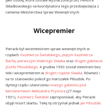
jako osobę, która została wyznaczona przez ministra
Składkowskiego na koordynatora tego przedsięwzięcia z
ramienia Ministerstwa Spraw Wewnętrznych.
Wicepremier
Pieracki był wiceministrem spraw wewnętrznych w
rządach:
Kazimierza Świtalskiego
,
piątym Kazimierza
Bartla
,
pierwszym Walerego Sławka
oraz
drugim gabinecie
Józefa Piłsudskiego
. 4 grudnia 1930 został ministrem bez
teki i wicepremierem w
drugim rządzie Sławka
. Również i
na to stanowisko polecił go marszałek Piłsudski. Po
dymisji rządu i utworzeniu
nowego gabinetu pod
kierownictwem Aleksandra Prystora
(27 maja
1931),
Kazimierz Świtalski
zaproponował, aby Pieracki
objął resort skarbu. Tekę tę otrzymał jednak
Jan Piłsudski
.