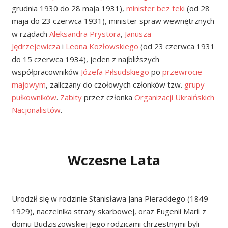
grudnia 1930 do 28 maja 1931),
minister bez teki
(od 28
maja do 23 czerwca 1931), minister spraw wewnętrznych
w rządach
Aleksandra Prystora
,
Janusza
Jędrzejewicza
i
Leona Kozłowskiego
(od 23 czerwca 1931
do 15 czerwca 1934), jeden z najbliższych
współpracowników
Józefa Piłsudskiego
po
przewrocie
majowym
, zaliczany do czołowych członków tzw.
grupy
pułkowników
.
Zabity
przez członka
Organizacji Ukraińskich
Nacjonalistów
.
Wczesne Lata
Urodził się w rodzinie Stanisława Jana Pierackiego (1849-
1929), naczelnika straży skarbowej, oraz Eugenii Marii z
domu Budziszowskiej Jego rodzicami chrzestnymi byli