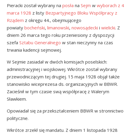
Pieracki został wybrany na
posła
na
Sejm
w
wyborach z 4
marca 1928
z listy
Bezpartyjnego Bloku Współpracy z
Rządem
z okręgu 44., obejmującego
powiaty
bocheński
,
limanowski
,
nowosądecki
i
wielicki
. Z
dniem 26 marca tego roku przeniesiony z dyspozycji
szefa
Sztabu Generalnego
w stan nieczynny na czas
trwania kadencji sejmowej.
W Sejmie zasiadał w dwóch komisjach poselskich:
administracyjnej i wojskowej. Wkrótce został wybrany
przewodniczącym tej drugiej. 15 maja 1928 objął także
stanowisko wiceprezesa ds. organizacyjnych w BBWR.
Zacieśnił w tym czasie swą współpracę z Walerym
Sławkiem.
Opowiadał się za przekształceniem BBWR w stronnictwo
polityczne.
Wkrótce zrzekł się mandatu. Z dniem 1 listopada 1928