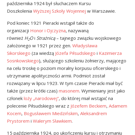
października 1924 był słuchaczem Kursu
Doszkolenia
Wyższej Szkoły Wojennej
w Warszawie.
Pod koniec 1921 Pieracki wstąpił także do
organizacji
Honor i Ojczyzna
, nazywaną
również
H
O
i
Strażnicą
– tajnego związku wojskowego
2
założonego w 1921 przez gen.
Władysława
Sikorskiego
(za wiedzą
Józefa Piłsudskiego
i
Kazimierza
Sosnkowskiego
), służącego szkoleniu żołnierzy, mającego
na celu troskę o poziom moralny korpusu oficerskiego i
utrzymanie apolityczności armii. Podmiot został
rozwiązany w lipcu 1923. W tym czasie Pieracki miał być
także (przez krótki czas)
masonem
. Wymieniany jest jako
członek
loży „narodowej”
, do której miał wstąpić na
polecenie Piłsudskiego wraz z
Józefem Beckiem
,
Adamem
Kocem
,
Bogusławem Miedzińskim
,
Aleksandrem
Prystorem
i
Walerym Sławkiem
.
15 października 1924, po ukończeniu kursu i otrzymaniu