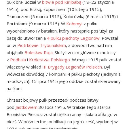
pułk brał udział w
bitwie pod Kirlibabą
(18–22 stycznia
1915), pod Brasą, Łopusznem (10 lutego 1915),
Tłumaczem (5 marca 1915), Kolorówką (6 marca 1915) i
Bortnikami (9 marca 1915). W
Kołomyi
z pułku
wyodrębniono IV batalion, który następnie posłużył za
bazę do utworzenia
4 pułku piechoty Legionów
. Powstał
on w
Piotrkowie Trybunalskim
, a dowództwo nad nim
objął płk
Bolesław Roja
. Służyli w nim głównie ochotnicy
z
Podhala
i
Królestwa Polskiego
. W maju 1915 pułk został
włączony w skład
III Brygady Legionów Polskich
. Był
wówczas dowódcą 7 kompanii 4 pułku piechoty (jednym z
młodszych). 15 lipca 1915 jego oddział został skierowany
na front
Chrzest bojowy pułk przeszedł podczas bitwy
pod
Jastkowem
30 lipca 1915. W trakcie tego starcia
Bronisław Pieracki został ciężko ranny – kula trafiła go w
pierś. W pośmiertnej publikacji na jego cześć, wydanej w
1934, tak opisywano to wydarzenie: