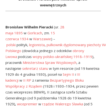
wewnętrznych
Bronisław Wilhelm Pieracki
(ur.
28
maja
1895
w
Gorlicach
, zm.
15
czerwca
1934
w
Warszawie
) –
polski
polityk,
legionista
,
pułkownik
dyplomowany
piechoty
Wo
Polskiego
(dowódca jednego z odcinków
obrony
Lwowa
podczas
wojny polsko-ukraińskiej 1918–1919
),
pracownik
Ministerstwa Spraw Wojskowych
, a
następnie
sekretarz stanu
w tym resorcie (od 19 kwietnia
1929 do 4 grudnia 1930), poseł na
Sejm II
i
III
kadencji
w
II RP
z ramienia
Bezpartyjnego Bloku
Współpracy z Rządem
(1928 i 1930–1934, przez pewien
czas wiceprezes BBWR), II zastępca szefa Sztabu
Generalnego (od 9 października 1928 do 19 kwietnia
1929),
wicepremier
w
rządzie Walerego Sławka
(od 5