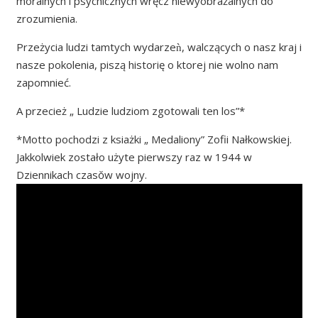
moralnych i psychicznych wręcz niewyobrażalnych do
zrozumienia.
Przeżycia ludzi tamtych wydarzeǹ, walczących o nasz kraj i
nasze pokolenia, piszą historię o ktorej nie wolno nam
zapomnieć.
A przecież „ Ludzie ludziom zgotowali ten los”*
*Motto pochodzi z ksiażki „ Medaliony” Zofii Nałkowskiej.
Jakkolwiek zostało użyte pierwszy raz w 1944 w
Dziennikach czasŏw wojny.