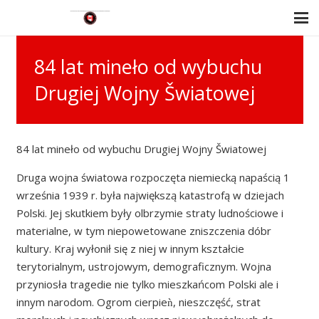
84 lat mineło od wybuchu
Drugiej Wojny Šwiatowej
84 lat mineło od wybuchu Drugiej Wojny Šwiatowej
Druga wojna światowa rozpoczęta niemiecką napaścią 1
września 1939 r. była największą katastrofą w dziejach
Polski. Jej skutkiem były olbrzymie straty ludnościowe i
materialne, w tym niepowetowane zniszczenia dóbr
kultury. Kraj wyłonił się z niej w innym kształcie
terytorialnym, ustrojowym, demograficznym. Wojna
przyniosła tragedie nie tylko mieszkańcom Polski ale i
innym narodom. Ogrom cierpieǹ, nieszczęść, strat