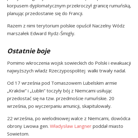
korpusem dyplomatycznym przekroczył granicę rumuńską,
planując przedostanie się do Francji.
Razem z nimi terytorium polskie opuścił Naczelny Wódz
marszałek Edward Rydz-Śmigły.
Ostatnie boje
Pomimo wkroczenia wojsk sowieckich do Polski i ewakuacji
najwyższych władz Rzeczypospolitej walki trwały nadal.
Od 17 września pod Tomaszowem Lubelskim armie
„Kraków” i „Lublin” toczyły bój z Niemcami usiłując
przedostać się na tzw. przedmoście rumuńskie. 20
września, po wyczerpaniu amunicji, skapitulowały.
22 września, po wielodniowej walce z Niemcami, dowódca
obrony Lwowa gen.
Władysław Langner
poddał miasto
Sowietom.