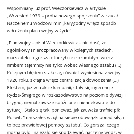
Wspomniany już prof. Wieczorkiewicz w artykule
„Wrzesień 1939 – próba nowego spojrzenia” zarzucał
Naczelnemu Wodzowi m.in.„karygodny wręcz sposób
wdrożenia planu wojny w życie”.
„Plan wojny – pisał Wieczorkiewicz – nie dość, że
ogólnikowy i nierozpracowany w kolejnych stadiach,
marszałek co gorsza otoczył niezrozumiałym wręcz
nimbem tajemnicy nie tylko wobec własnego sztabu (…)
Kolejnym błędem stała się, również wyniesiona z wojny
1920 roku, skrajna wręcz centralizacja dowodzenia (…)
Efektem, już w trakcie kampanii, stały się ingerencje
Rydza-Śmigłego w rozkazodawstwo na poziomie dywizji i
brygad, niemal zawsze spóźnione i nieadekwatne do
sytuacji. Stało się tak, ponieważ, jak zauważa trafnie płk
Porwit, “marszałek wziął na siebie obowiązki ponad siły, i
to bez prawidłowej pomocy sztabu”. Co gorsza, czego
można było i należało się spodziewać, naczelny wódz, w