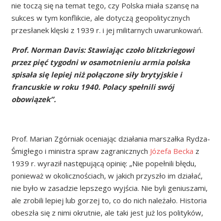
nie toczą się na temat tego, czy Polska miała szansę na
sukces w tym konflikcie, ale dotyczą geopolitycznych
przesłanek klęski z 1939 r. i jej militarnych uwarunkowań.
Prof. Norman Davis: Stawiając czoło blitzkriegowi
przez pięć tygodni w osamotnieniu armia polska
spisała się lepiej niż połączone siły brytyjskie i
francuskie w roku 1940.
Polacy spełnili swój
obowiązek”.
Prof. Marian Zgórniak oceniając działania marszałka Rydza-
Śmigłego i ministra spraw zagranicznych
Józefa Becka
z
1939 r. wyraził następującą opinię: „Nie popełnili błędu,
ponieważ w okolicznościach, w jakich przyszło im działać,
nie było w zasadzie lepszego wyjścia. Nie byli geniuszami,
ale zrobili lepiej lub gorzej to, co do nich należało. Historia
obeszła się z nimi okrutnie, ale taki jest już los polityków,