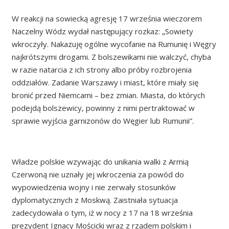
W reakcji na sowiecką agresję 17 września wieczorem
Naczelny Wódz wydał następujący rozkaz: „Sowiety
wkroczyły. Nakazuję ogólne wycofanie na Rumunię i Węgry
najkrótszymi drogami. Z bolszewikami nie walczyć, chyba
w razie natarcia z ich strony albo próby rozbrojenia
oddziałów. Zadanie Warszawy i miast, które miały się
bronić przed Niemcami – bez zmian. Miasta, do których
podejdą bolszewicy, powinny z nimi pertraktować w
sprawie wyjścia garnizonów do Węgier lub Rumunii”.
Władze polskie wzywając do unikania walki z Armią
Czerwoną nie uznały jej wkroczenia za powód do
wypowiedzenia wojny i nie zerwały stosunków
dyplomatycznych z Moskwą. Zaistniała sytuacja
zadecydowała o tym, iż w nocy z 17 na 18 września
prezydent Ignacy Mościcki wraz z rządem polskim i