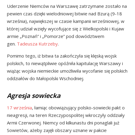
Uderzenie Niemców na Warszawę zatrzymane zostało na
pewien czas dzięki wielodniowej bitwie nad Bzurą (9-18
września), największej w czasie kampanii wrześniowej, w
której udział wzięły wycofujące się z Wielkopolski i Kujaw
armie „Poznań” i „Pomorze” pod dowództwem
gen.
Tadeusza Kutrzeby
.
Pomimo tego, iż bitwa ta zakończyła się klęską wojsk
polskich, to niewątpliwie opóźniła kapitulację Warszawy i
wiążąc wojska niemieckie umożliwiła wycofanie się polskich
oddziałów do Małopolski Wschodniej.
Agresja sowiecka
17 września
, łamiąc obowiązujący polsko-sowiecki pakt o
nieagresji, na teren Rzeczypospolitej wkroczyły oddziały
Armii Czerwonej. Niemcy od kilkunastu dni ponaglali już
Sowietów, ażeby zajęli obszary uznane w pakcie