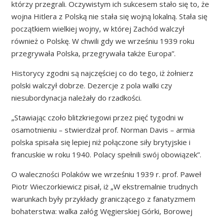
którzy przegrali. Oczywistym ich sukcesem stało się to, że
wojna Hitlera z Polską nie stała się wojną lokalną. Stała się
początkiem wielkiej wojny, w której Zachód walczył
również o Polskę. W chwili gdy we wrześniu 1939 roku
przegrywała Polska, przegrywała także Europa”.
Historycy zgodni są najczęściej co do tego, iż żołnierz
polski walczył dobrze. Dezercje z pola walki czy
niesubordynacja należały do rzadkości.
„Stawiając czoło blitzkriegowi przez pięć tygodni w
osamotnieniu – stwierdzał prof. Norman Davis – armia
polska spisała się lepiej niż połączone siły brytyjskie i
francuskie w roku 1940. Polacy spełnili swój obowiązek”.
O waleczności Polaków we wrześniu 1939 r. prof. Paweł
Piotr Wieczorkiewicz pisał, iż „W ekstremalnie trudnych
warunkach były przykłady graniczącego z fanatyzmem
bohaterstwa: walka załóg Węgierskiej Górki, Borowej