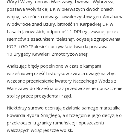
Góry i Wizny, obrona Warszawy, Lwowa i Wybrzeża,
postawa Wołyńskiej BK w pierwszych dwóch dniach
wojny, szaleńcza odwaga kawalerzystów gen. Abrahama
w odwrocie znad Bzury, bitność 11 Karpackiej DP w
Lasach Janowskich, odporność 1 DPLeg., zwanej przez
Niemców z szacunkiem “żelazną”, odyseja zgrupowania
KOP i GO “Polesie” i oczywiście twarda postawa
10 Brygady Kawalerii Zmotoryzowanej”.
Analizując błędy popełnione w czasie kampanii
wrześniowej część historyków zwraca uwagę na zbyt
wczesne przeniesienie kwatery Naczelnego Wodza z
Warszawy do Brześcia oraz przedwczesne opuszczenie
stolicy przez prezydenta i rząd.
Niektórzy surowo oceniają działania samego marszałka
Edwarda Rydza-Śmigłego, a szczególnie jego decyzję o
przekroczeniu granicy rumuńskiej i opuszczeniu
walczących wciąż jeszcze wojsk.