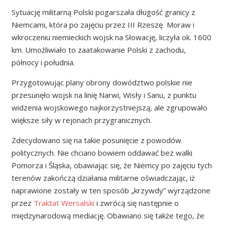
Sytuację militarną Polski pogarszała długość granicy z
Niemcami, która po zajęciu przez III Rzeszę Moraw i
wkroczeniu niemieckich wojsk na Słowację, liczyła ok. 1600
km. Umożliwiało to zaatakowanie Polski z zachodu,
północy i południa.
Przygotowując plany obrony dowództwo polskie nie
przesunęło wojsk na linię Narwi, Wisły i Sanu, z punktu
widzenia wojskowego najkorzystniejszą, ale zgrupowało
większe siły w rejonach przygranicznych.
Zdecydowano się na takie posunięcie z powodów
politycznych. Nie chciano bowiem oddawać bez walki
Pomorza i Śląska, obawiając się, że Niemcy po zajęciu tych
terenów zakończą działania militarne oświadczając, iż
naprawione zostały w ten sposób „krzywdy” wyrządzone
przez
Traktat Wersalski
i zwrócą się następnie o
międzynarodową mediację. Obawiano się także tego, że