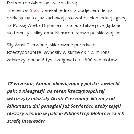
Ribbentrop-Mołotow za ich strefę
interesów.
Stalin
zwlekał jednak z podjęciem decyzji,
czekając na to, jak zachowają się wobec niemieckiej agresji
na Polskę Wielka Brytania i Francja, a także przyglądając
się temu, jak silny opór Niemcom stawia polskie wojsko.
Siły Armii Czerwonej skierowane przeciwko
Rzeczypospolitej wynosiły w sumie ok. 1,5 miliona
żołnierzy, ponad 6 tys. czołgów i ok. 1800 samolotów.
17 września, łamiąc obowiązujący polsko-sowiecki
pakt o nieagresji, na teren Rzeczypospolitej
wkroczyły oddziały Armii Czerwonej. Niemcy od
kilkunastu dni ponaglali już Sowietów, ażeby zajęli
obszary uznane w pakcie Ribbentrop-Mołotow za ich
strefę interesów.