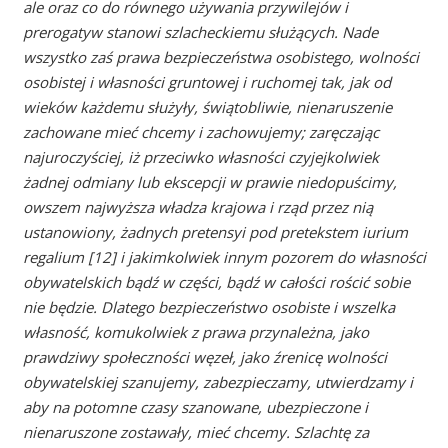
ale oraz co do równego używania przywilejów i
prerogatyw stanowi szlacheckiemu służących. Nade
wszystko zaś prawa bezpieczeństwa osobistego, wolności
osobistej i własności gruntowej i ruchomej tak, jak od
wieków każdemu służyły, świątobliwie, nienaruszenie
zachowane mieć chcemy i zachowujemy; zaręczając
najuroczyściej, iż przeciwko własności czyjejkolwiek
żadnej odmiany lub ekscepcji w prawie niedopuścimy,
owszem najwyższa władza krajowa i rząd przez nią
ustanowiony, żadnych pretensyi pod pretekstem iurium
regalium [12] i jakimkolwiek innym pozorem do własności
obywatelskich bądź w części, bądź w całości rościć sobie
nie będzie. Dlatego bezpieczeństwo osobiste i wszelka
własność, komukolwiek z prawa przynależna, jako
prawdziwy społeczności węzeł, jako źrenicę wolności
obywatelskiej szanujemy, zabezpieczamy, utwierdzamy i
aby na potomne czasy szanowane, ubezpieczone i
nienaruszone zostawały, mieć chcemy. Szlachtę za