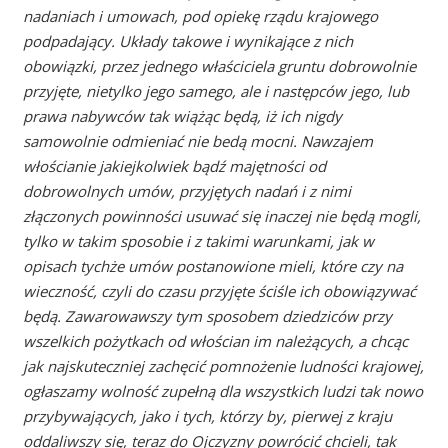
nadaniach i umowach, pod opiekę rządu krajowego
podpadający. Układy takowe i wynikające z nich
obowiązki, przez jednego właściciela gruntu dobrowolnie
przyjęte, nietylko jego samego, ale i następców jego, lub
prawa nabywców tak wiążąc będą, iż ich nigdy
samowolnie odmieniać nie bedą mocni. Nawzajem
włościanie jakiejkolwiek bądź majętności od
dobrowolnych umów, przyjętych nadań i z nimi
złączonych powinności usuwać się inaczej nie będą mogli,
tylko w takim sposobie i z takimi warunkami, jak w
opisach tychże umów postanowione mieli, które czy na
wieczność, czyli do czasu przyjęte ściśle ich obowiązywać
będą. Zawarowawszy tym sposobem dziedziców przy
wszelkich pożytkach od włościan im należących, a chcąc
jak najskuteczniej zachęcić pomnożenie ludności krajowej,
ogłaszamy wolność zupełną dla wszystkich ludzi tak nowo
przybywających, jako i tych, którzy by, pierwej z kraju
oddaliwszy się, teraz do Ojczyzny powrócić chcieli, tak