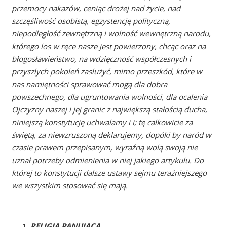
przemocy nakazów, ceniąc drożej nad życie, nad
szczęśliwość osobistą, egzystencję polityczną,
niepodległość zewnętrzną i wolność wewnętrzną narodu,
którego los w ręce nasze jest powierzony, chcąc oraz na
błogosławieństwo, na wdzięczność współczesnych i
przyszłych pokoleń zasłużyć, mimo przeszkód, które w
nas namiętności sprawować mogą dla dobra
powszechnego, dla ugruntowania wolności, dla ocalenia
Ojczyzny naszej i jej granic z największą stałością ducha,
niniejszą konstytucję uchwalamy i i; tę całkowicie za
świętą, za niewzruszoną deklarujemy, dopóki by naród w
czasie prawem przepisanym, wyraźną wolą swoją nie
uznał potrzeby odmienienia w niej jakiego artykułu. Do
której to konstytucji dalsze ustawy sejmu teraźniejszego
we wszystkim stosować się mają.
RELIGIA PANUJĄCA