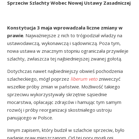
Sprzeciw Szlachty Wobec Nowej Ustawy Zasadniczej
Konstytucja 3 maja wprowadzała liczne zmiany w
prawie
. Najważniejsze z nich to trójpodział władzy na
ustawodawczą, wykonawczą i sądowniczą. Poza tym,
nowa ustawa w znacznym stopniu ograniczała przywileje
szlachty, zwłaszcza tej najbiedniejszej zwanej gołotą.
Dotychczas nawet najbiedniejszy obwieś pochodzenia
szlacheckiego, mógł poprzez
liberum veto
zniweczyć
wszelkie próby zmian w państwie. Możliwość takiego
sprzeciwu wykorzystywały skrzętnie sąsiednie
mocarstwa, opłacając zdrajców i hamując tym samym
rozwój i próby reorganizacji skostniałego ustroju
panującego w Polsce.
Innym zapisem, który budził w szlachcie sprzeciw, było
nadanie praw mieszczanom. Od tej pory mogli oni