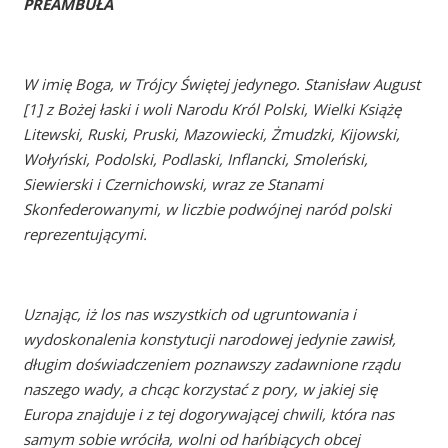
PREAMBUŁA
W imię Boga, w Trójcy Świętej jedynego. Stanisław August
[1] z Bożej łaski i woli Narodu Król Polski, Wielki Książę
Litewski, Ruski, Pruski, Mazowiecki, Żmudzki, Kijowski,
Wołyński, Podolski, Podlaski, Inflancki, Smoleński,
Siewierski i Czernichowski, wraz ze Stanami
Skonfederowanymi, w liczbie podwójnej naród polski
reprezentującymi.
Uznając, iż los nas wszystkich od ugruntowania i
wydoskonalenia konstytucji narodowej jedynie zawisł,
długim doświadczeniem poznawszy zadawnione rządu
naszego wady, a chcąc korzystać z pory, w jakiej się
Europa znajduje i z tej dogorywającej chwili, która nas
samym sobie wróciła, wolni od hańbiących obcej