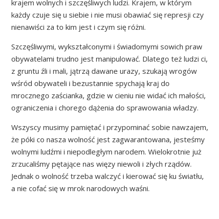
krajem wolnych i szczęśliwych ludzi. Krajem, w którym
każdy czuje się u siebie i nie musi obawiać się represji czy
nienawiści za to kim jest i czym się różni.
Szczęśliwymi, wykształconymi i świadomymi sowich praw
obywatelami trudno jest manipulować. Dlatego też ludzi ci,
z gruntu źli i mali, jątrzą dawane urazy, szukają wrogów
wśród obywateli i bezustannie spychają kraj do
mrocznego zaścianka, gdzie w cieniu nie widać ich małości,
ograniczenia i chorego dążenia do sprawowania władzy.
Wszyscy musimy pamiętać i przypominać sobie nawzajem,
że póki co nasza wolność jest zagwarantowana, jesteśmy
wolnymi ludźmi i niepodległym narodem. Wielokrotnie już
zrzucaliśmy pętające nas więzy niewoli i złych rządów.
Jednak o wolność trzeba walczyć i kierować się ku światłu,
a nie cofać się w mrok narodowych waśni.