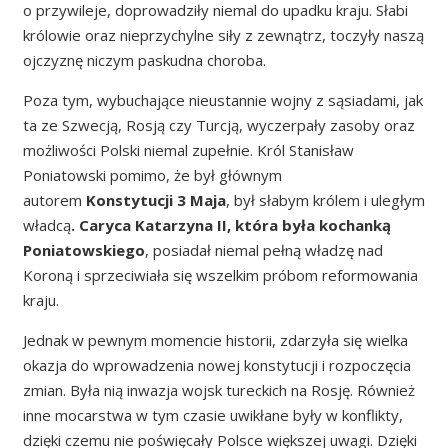
o przywileje, doprowadziły niemal do upadku kraju. Słabi
królowie oraz nieprzychylne siły z zewnątrz, toczyły naszą
ojczyznę niczym paskudna choroba.
Poza tym, wybuchające nieustannie wojny z sąsiadami, jak
ta ze Szwecją, Rosją czy Turcją, wyczerpały zasoby oraz
możliwości Polski niemal zupełnie. Król Stanisław
Poniatowski pomimo, że był głównym
autorem
Konstytucji 3 Maja
, był słabym królem i uległym
władcą
. Caryca Katarzyna II, która była kochanką
Poniatowskiego
, posiadał niemal pełną władzę nad
Koroną i sprzeciwiała się wszelkim próbom reformowania
kraju.
Jednak w pewnym momencie historii, zdarzyła się wielka
okazja do wprowadzenia nowej konstytucji i rozpoczęcia
zmian. Była nią inwazja wojsk tureckich na Rosję. Również
inne mocarstwa w tym czasie uwikłane były w konflikty,
dzięki czemu nie poświęcały Polsce większej uwagi. Dzięki