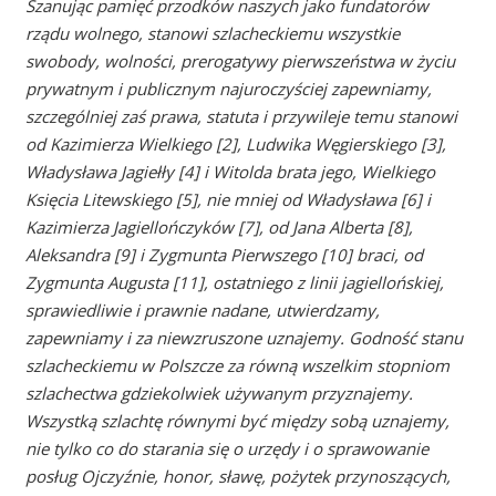
Szanując pamięć przodków naszych jako fundatorów
rządu wolnego, stanowi szlacheckiemu wszystkie
swobody, wolności, prerogatywy pierwszeństwa w życiu
prywatnym i publicznym najuroczyściej zapewniamy,
szczególniej zaś prawa, statuta i przywileje temu stanowi
od Kazimierza Wielkiego [2], Ludwika Węgierskiego [3],
Władysława Jagiełły [4] i Witolda brata jego, Wielkiego
Księcia Litewskiego [5], nie mniej od Władysława [6] i
Kazimierza Jagiellończyków [7], od Jana Alberta [8],
Aleksandra [9] i Zygmunta Pierwszego [10] braci, od
Zygmunta Augusta [11], ostatniego z linii jagiellońskiej,
sprawiedliwie i prawnie nadane, utwierdzamy,
zapewniamy i za niewzruszone uznajemy. Godność stanu
szlacheckiemu w Polszcze za równą wszelkim stopniom
szlachectwa gdziekolwiek używanym przyznajemy.
Wszystką szlachtę równymi być między sobą uznajemy,
nie tylko co do starania się o urzędy i o sprawowanie
posług Ojczyźnie, honor, sławę, pożytek przynoszących,