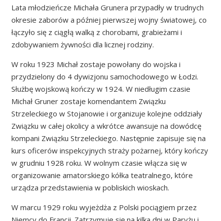
Lata młodzieńcze Michała Grunera przypadły w trudnych
okresie zaborów a później pierwszej wojny światowej, co
łączyło się z ciągłą walką z chorobami, grabieżami i
zdobywaniem żywności dla licznej rodziny.
W roku 1923 Michał zostaje powołany do wojska i
przydzielony do 4 dywizjonu samochodowego w Łodzi.
Służbę wojskową kończy w 1924. W niedługim czasie
Michał Gruner zostaje komendantem Związku
Strzeleckiego w Stojanowie i organizuje kolejne oddziały
Związku w całej okolicy a wkrótce awansuje na dowódcę
kompani Związku Strzeleckiego. Następnie zapisuje się na
kurs oficerów inspekcyjnych straży pożarnej, który kończy
w grudniu 1928 roku. W wolnym czasie włącza się w
organizowanie amatorskiego kółka teatralnego, które
urządza przedstawienia w pobliskich wioskach.
W marcu 1929 roku wyjeżdża z Polski pociągiem przez
Niemcy do Francji. Zatrzymuje się na kilka dni w Paryżu i