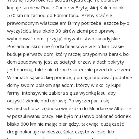
kupuje farmę w Pouce Coupe w Brytyjskiej Kolumbii ok.
570 km na zachód od Edmontonu. Ażeby stać się
prawomocnym właścicielem farmy potrzeba jeszcze było
wyczyścić z lasu około 30 akrów ziemi pod uprawę,
wybudować dom i przyjąć obywatelstwo kanadyjskie.
Posiadając skromne środki finansowe w krótkim czasie
buduje pierwszy dom, który raczej przypomina barak, bo
dom zbudowany jest ze ściętych drzew a dach pokryty
jest darniną, także nie chronił skutecznie przed deszczem.
W ramach sąsiedzkiej pomocy, pomaga budować podobne
domy swoim polskim sąsiadom, którzy w okolicy kupili
farmy. Intensywnie zabiera się za wycinkę lasu, aby
oczyścić ziemię pod uprawę. Po wyczerpaniu się
wszystkich oszczędności wyjeżdża do Mundare w Albercie
w poszukiwaniu pracy. Nie było mu łatwo pokonać odcinek
blisko 600 km nie mając pieniędzy, tak więc, dużą cześć
drogi pokonuje na pieszo, śpiąc często w lesie, lub