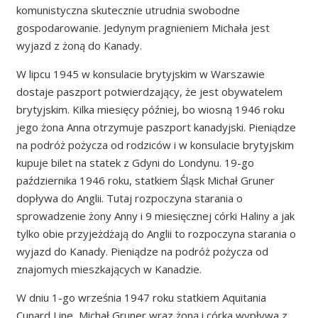
komunistyczna skutecznie utrudnia swobodne
gospodarowanie. Jedynym pragnieniem Michała jest
wyjazd z żoną do Kanady.
W lipcu 1945 w konsulacie brytyjskim w Warszawie
dostaje paszport potwierdzający, że jest obywatelem
brytyjskim. Kilka miesięcy później, bo wiosną 1946 roku
jego żona Anna otrzymuje paszport kanadyjski. Pieniądze
na podróż pożycza od rodziców i w konsulacie brytyjskim
kupuje bilet na statek z Gdyni do Londynu. 19-go
października 1946 roku, statkiem Śląsk Michał Gruner
dopływa do Anglii. Tutaj rozpoczyna starania o
sprowadzenie żony Anny i 9 miesięcznej córki Haliny a jak
tylko obie przyjeżdżają do Anglii to rozpoczyna starania o
wyjazd do Kanady. Pieniądze na podróż pożycza od
znajomych mieszkających w Kanadzie.
W dniu 1-go września 1947 roku statkiem Aquitania
Cunard Line, Michał Gruner wraz żoną i córka wypływa z