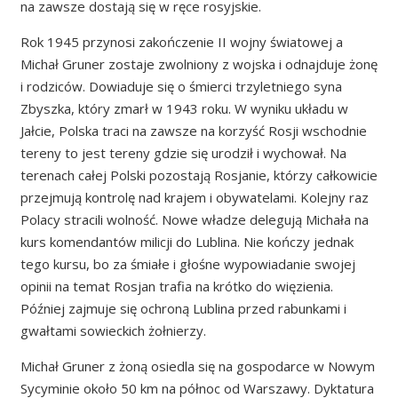
na zawsze dostają się w ręce rosyjskie.
Rok 1945 przynosi zakończenie II wojny światowej a
Michał Gruner zostaje zwolniony z wojska i odnajduje żonę
i rodziców. Dowiaduje się o śmierci trzyletniego syna
Zbyszka, który zmarł w 1943 roku. W wyniku układu w
Jałcie, Polska traci na zawsze na korzyść Rosji wschodnie
tereny to jest tereny gdzie się urodził i wychował. Na
terenach całej Polski pozostają Rosjanie, którzy całkowicie
przejmują kontrolę nad krajem i obywatelami. Kolejny raz
Polacy stracili wolność. Nowe władze delegują Michała na
kurs komendantów milicji do Lublina. Nie kończy jednak
tego kursu, bo za śmiałe i głośne wypowiadanie swojej
opinii na temat Rosjan trafia na krótko do więzienia.
Później zajmuje się ochroną Lublina przed rabunkami i
gwałtami sowieckich żołnierzy.
Michał Gruner z żoną osiedla się na gospodarce w Nowym
Sycyminie około 50 km na północ od Warszawy. Dyktatura