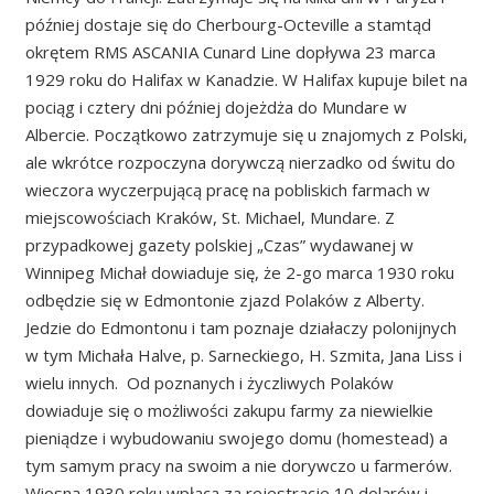
później dostaje się do Cherbourg-Octeville a stamtąd
okrętem RMS ASCANIA Cunard Line dopływa 23 marca
1929 roku do Halifax w Kanadzie. W Halifax kupuje bilet na
pociąg i cztery dni później dojeżdża do Mundare w
Albercie. Początkowo zatrzymuje się u znajomych z Polski,
ale wkrótce rozpoczyna dorywczą nierzadko od świtu do
wieczora wyczerpującą pracę na pobliskich farmach w
miejscowościach Kraków, St. Michael, Mundare. Z
przypadkowej gazety polskiej „Czas” wydawanej w
Winnipeg Michał dowiaduje się, że 2-go marca 1930 roku
odbędzie się w Edmontonie zjazd Polaków z Alberty.
Jedzie do Edmontonu i tam poznaje działaczy polonijnych
w tym Michała Halve, p. Sarneckiego, H. Szmita, Jana Liss i
wielu innych. Od poznanych i życzliwych Polaków
dowiaduje się o możliwości zakupu farmy za niewielkie
pieniądze i wybudowaniu swojego domu (homestead) a
tym samym pracy na swoim a nie dorywczo u farmerów.
Wiosną 1930 roku wpłaca za rejestracje 10 dolarów i