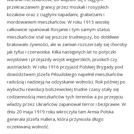
przekraczaniem granicy przez moskali i rosyjskich
kozaków oraz z ciągłymi napadami, grabieżami i
mordowaniem mieszkańców. W roku 1915 wioskę
całkowicie opanowali Rosjanie i tym samym status
mieszkańców stał się jeszcze trudniejszy, bo dotkliwie
brakowało żywności, ale w zamian rozszerzały się choroby
jak tyfus i czerwonka. Kilka następnych lat to potyczki
wojskowe i przejazdy wojsk węgierskich, pruskich czy
austriackich. W roku 1916 przyjazd Polskiej Brygady pod
dowództwem Józefa Piłsudskiego napełnił mieszkańców
radością i nadzieją na odzyskanie wolności. Rok później po
wybuchu rewolucji bolszewickiej trudne czasy stały się
codziennością mieszkańców tych terenów a po przejęciu
władzy przez Ukraińców zapanował terror i bezprawie. W
dniu 20 maja 1919 roku wkroczyła tam Armia Polska
generała Józefa Hallera, która przyniosła długo
oczekiwaną wolność.