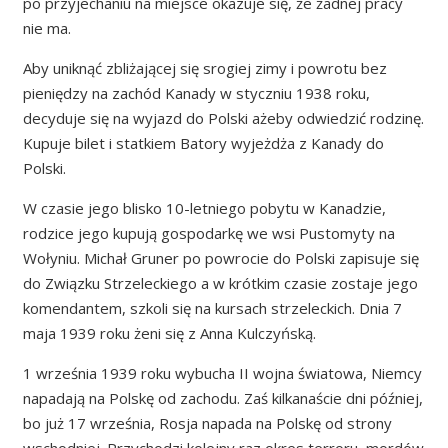
po przyjechaniu na miejsce okazuje się, że żadnej pracy
nie ma.
Aby uniknąć zbliżającej się srogiej zimy i powrotu bez
pieniędzy na zachód Kanady w styczniu 1938 roku,
decyduje się na wyjazd do Polski ażeby odwiedzić rodzinę.
Kupuje bilet i statkiem Batory wyjeżdża z Kanady do
Polski.
W czasie jego blisko 10-letniego pobytu w Kanadzie,
rodzice jego kupują gospodarkę we wsi Pustomyty na
Wołyniu. Michał Gruner po powrocie do Polski zapisuje się
do Związku Strzeleckiego a w krótkim czasie zostaje jego
komendantem, szkoli się na kursach strzeleckich. Dnia 7
maja 1939 roku żeni się z Anna Kulczyńską.
1 września 1939 roku wybucha II wojna światowa, Niemcy
napadają na Polskę od zachodu. Zaś kilkanaście dni później,
bo już 17 września, Rosja napada na Polskę od strony
wschodniej. Przychodzi kolejny raz okres terroru, mordów