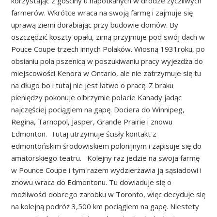
korzystając z gościny u napotkanych w drodze życzliwych
farmerów. Wkrótce wraca na swoją farmę i zajmuje się
uprawą ziemi dorabiając przy budowie domów. By
oszczędzić koszty opału, zimą przyjmuje pod swój dach w
Pouce Coupe trzech innych Polaków. Wiosną 1931roku, po
obsianiu pola pszenicą w poszukiwaniu pracy wyjeżdża do
miejscowości Kenora w Ontario, ale nie zatrzymuje się tu
na długo bo i tutaj nie jest łatwo o pracę. Z braku
pieniędzy pokonuje olbrzymie połacie Kanady jadąc
najczęściej pociągiem na gapę. Dociera do Winnipeg,
Regina, Tarnopol, Jasper, Grande Prairie i znowu
Edmonton. Tutaj utrzymuje ścisły kontakt z
edmontońskim środowiskiem polonijnym i zapisuje się do
amatorskiego teatru. Kolejny raz jedzie na swoja farmę
w Pounce Coupe i tym razem wydzierżawia ją sąsiadowi i
znowu wraca do Edmontonu. Tu dowiaduje się o
możliwości dobrego zarobku w Toronto, więc decyduje się
na kolejną podróż 3,500 km pociągiem na gapę. Niestety