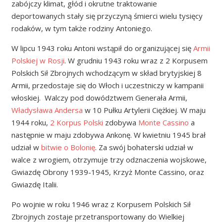
zabójczy klimat, głód i okrutne traktowanie
deportowanych stały się przyczyną śmierci wielu tysięcy
rodaków, w tym także rodziny Antoniego.
W lipcu 1943 roku Antoni wstąpił do organizującej się
Armii
Polskiej w Rosji
. W grudniu 1943 roku wraz z 2 Korpusem
Polskich Sił Zbrojnych wchodzącym w skład brytyjskiej 8
Armii, przedostaje się do Włoch i uczestniczy w kampanii
włoskiej. Walczy pod dowództwem Generała Armii,
Władysława Andersa
w 10 Pułku Artylerii Ciężkiej. W maju
1944 roku,
2 Korpus Polski
zdobywa
Monte Cassino
a
następnie w maju zdobywa Ankonę. W kwietniu 1945 brał
udział w
bitwie o Bolonię
. Za swój bohaterski udział w
walce z wrogiem, otrzymuje trzy odznaczenia wojskowe,
Gwiazdę Obrony 1939-1945, Krzyż Monte Cassino, oraz
Gwiazdę Italii.
Po wojnie w roku 1946 wraz z Korpusem Polskich Sił
Zbrojnych zostaje przetransportowany do Wielkiej