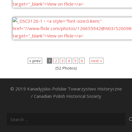
« prev
1
2
3
4
5
6
next »
(52 Photos)
© 2019 Kanadyjsko-Polskie Towarzystwo Historyczne
/ Canadian Polish Historical Society
Search
for: