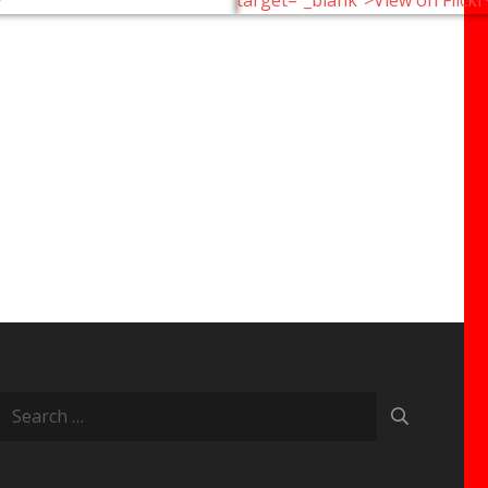
Search
for: