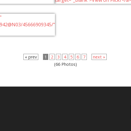
« prev
1
2
3
4
5
6
7
next »
(66 Photos)