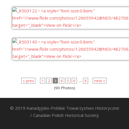
« prev
1
2
3
4
5
6
...
9
next »
(90 Photos)
© 2019 Kanadyjsko-Polskie Towarzystwo Historyczne
/ Canadian Polish Historical Society