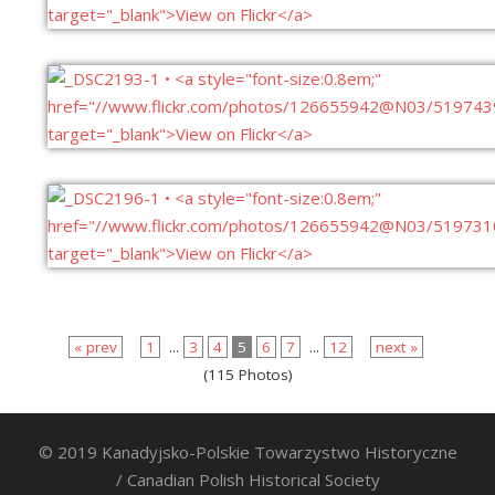
« prev
1
...
3
4
5
6
7
...
12
next »
(115 Photos)
© 2019 Kanadyjsko-Polskie Towarzystwo Historyczne
/ Canadian Polish Historical Society