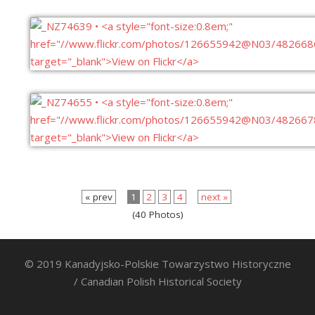
« prev
1
2
3
4
next »
(40 Photos)
© 2019 Kanadyjsko-Polskie Towarzystwo Historyczne
/ Canadian Polish Historical Society