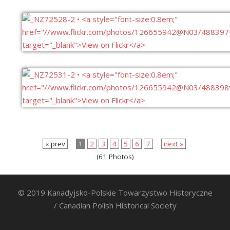
« prev
1
2
3
4
5
6
7
next »
(61 Photos)
© 2019 Kanadyjsko-Polskie Towarzystwo Historyczne
/ Canadian Polish Historical Society