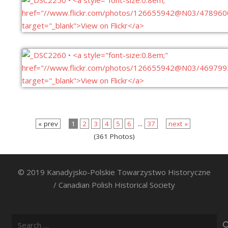
« prev
1
2
3
4
5
6
...
37
next »
(361 Photos)
© 2019 Kanadyjsko-Polskie Towarzystwo Historyczne
/ Canadian Polish Historical Society
Search