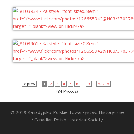
« prev
1
2
3
4
5
6
...
9
next »
(84 Photos)
© 2019 Kanadyjsko-Polskie Towarzystwo Historyczne
/ Canadian Polish Historical Society