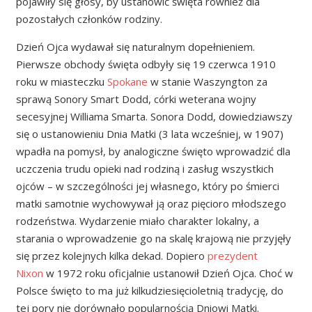
pojawiły się głosy, by ustanowić święta również dla
pozostałych członków rodziny.
Dzień Ojca wydawał się naturalnym dopełnieniem.
Pierwsze obchody święta odbyły się 19 czerwca 1910
roku w miasteczku
Spokane
w stanie Waszyngton za
sprawą Sonory Smart Dodd, córki weterana wojny
secesyjnej Williama Smarta. Sonora Dodd, dowiedziawszy
się o ustanowieniu Dnia Matki (3 lata wcześniej, w 1907)
wpadła na pomysł, by analogiczne święto wprowadzić dla
uczczenia trudu opieki nad rodziną i zasług wszystkich
ojców – w szczególności jej własnego, który po śmierci
matki samotnie wychowywał ją oraz pięcioro młodszego
rodzeństwa. Wydarzenie miało charakter lokalny, a
starania o wprowadzenie go na skalę krajową nie przyjęły
się przez kolejnych kilka dekad. Dopiero
prezydent
Nixon
w 1972 roku oficjalnie ustanowił Dzień Ojca. Choć w
Polsce święto to ma już kilkudziesięcioletnią tradycję, do
tej pory nie dorównało popularnością Dniowi Matki.